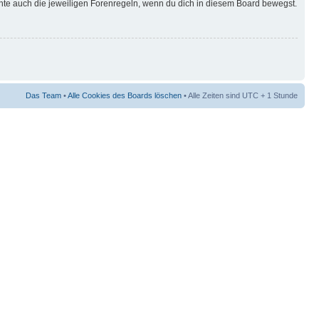
hte auch die jeweiligen Forenregeln, wenn du dich in diesem Board bewegst.
Das Team
•
Alle Cookies des Boards löschen
• Alle Zeiten sind UTC + 1 Stunde