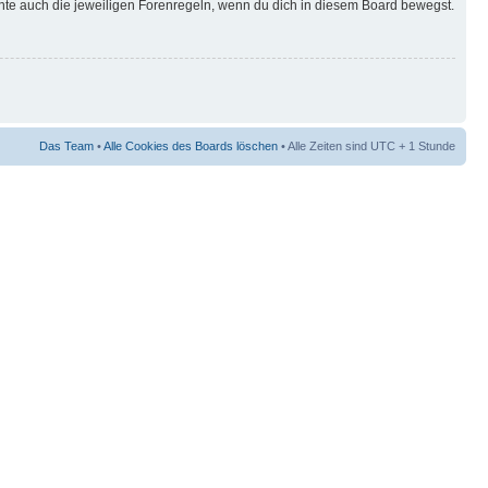
hte auch die jeweiligen Forenregeln, wenn du dich in diesem Board bewegst.
Das Team
•
Alle Cookies des Boards löschen
• Alle Zeiten sind UTC + 1 Stunde