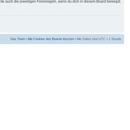
hte auch die jeweiligen Forenregeln, wenn du dich in diesem Board bewegst.
Das Team
•
Alle Cookies des Boards löschen
• Alle Zeiten sind UTC + 1 Stunde