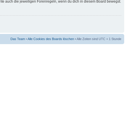
hte auch die jeweiligen Forenregeln, wenn du dich in diesem Board bewegst.
Das Team
•
Alle Cookies des Boards löschen
• Alle Zeiten sind UTC + 1 Stunde