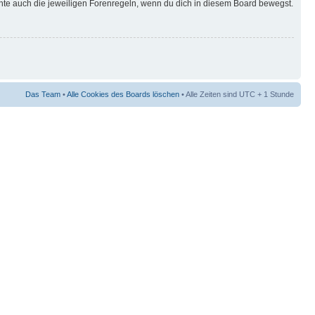
hte auch die jeweiligen Forenregeln, wenn du dich in diesem Board bewegst.
Das Team
•
Alle Cookies des Boards löschen
• Alle Zeiten sind UTC + 1 Stunde