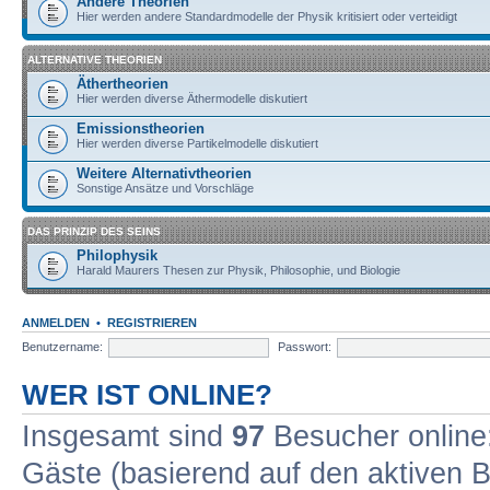
Andere Theorien
Hier werden andere Standardmodelle der Physik kritisiert oder verteidigt
ALTERNATIVE THEORIEN
Äthertheorien
Hier werden diverse Äthermodelle diskutiert
Emissionstheorien
Hier werden diverse Partikelmodelle diskutiert
Weitere Alternativtheorien
Sonstige Ansätze und Vorschläge
DAS PRINZIP DES SEINS
Philophysik
Harald Maurers Thesen zur Physik, Philosophie, und Biologie
ANMELDEN
•
REGISTRIEREN
Benutzername:
Passwort:
WER IST ONLINE?
Insgesamt sind
97
Besucher online: 
Gäste (basierend auf den aktiven B