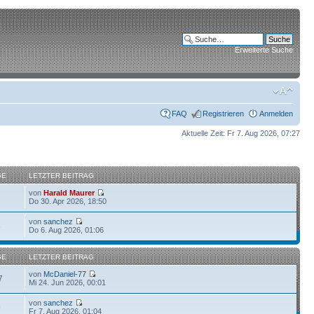
Erweiterte Suche
FAQ
Registrieren
Anmelden
Aktuelle Zeit: Fr 7. Aug 2026, 07:27
GE
LETZTER BEITRAG
von
Harald Maurer
Do 30. Apr 2026, 18:50
von
sanchez
6
Do 6. Aug 2026, 01:06
GE
LETZTER BEITRAG
von
McDaniel-77
7
Mi 24. Jun 2026, 00:01
von
sanchez
9
Fr 7. Aug 2026, 01:04