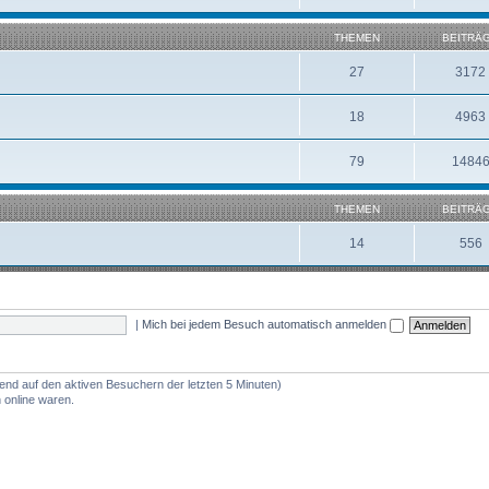
THEMEN
BEITRÄ
27
3172
18
4963
79
1484
THEMEN
BEITRÄ
14
556
|
Mich bei jedem Besuch automatisch anmelden
rend auf den aktiven Besuchern der letzten 5 Minuten)
 online waren.