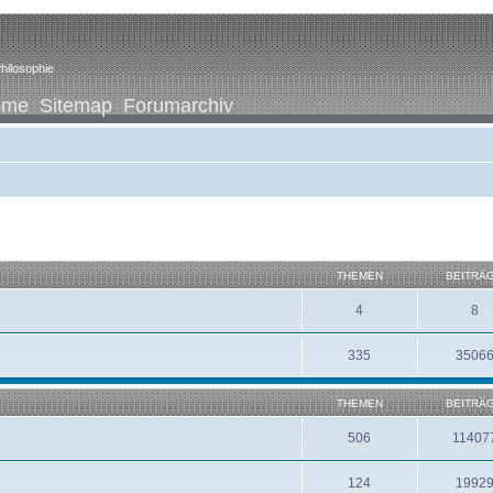
hilosophie
ome
Sitemap
Forumarchiv
THEMEN
BEITRÄ
4
8
335
3506
THEMEN
BEITRÄ
506
11407
124
1992