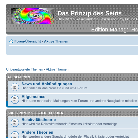
Das Prinzip des Seins
Diskutieren Sie mit anderen Lesern über Physik und P
Edition Mahag:
H
Foren-Übersicht
•
Aktive Themen
Unbeantwortete Themen
•
Aktive Themen
ALLGEMEINES
News und Ankündigungen
Hier findet ihr das Neueste rund ums Forum
Allgemeines
Hier kann man seine Meinungen zum Forum und andere Neuigkeiten mitteilen
KRITIK PHYSIKALISCHER THEORIEN
Relativitätstheorie
Hier wird die Relativitätstheorie Einsteins kritisiert oder verteidigt
Andere Theorien
Hier werden andere Standardmodelle der Physik kritisiert oder verteidigt