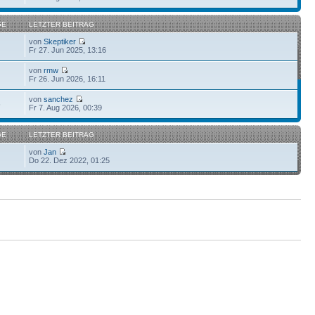
GE
LETZTER BEITRAG
von
Skeptiker
Fr 27. Jun 2025, 13:16
von
rmw
Fr 26. Jun 2026, 16:11
von
sanchez
6
Fr 7. Aug 2026, 00:39
GE
LETZTER BEITRAG
von
Jan
Do 22. Dez 2022, 01:25