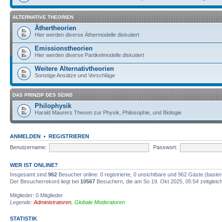
ALTERNATIVE THEORIEN
Äthertheorien
Hier werden diverse Äthermodelle diskutiert
Emissionstheorien
Hier werden diverse Partikelmodelle diskutiert
Weitere Alternativtheorien
Sonstige Ansätze und Vorschläge
DAS PRINZIP DES SEINS
Philophysik
Harald Maurers Thesen zur Physik, Philosophie, und Biologie
ANMELDEN
•
REGISTRIEREN
Benutzername:
Passwort:
WER IST ONLINE?
Insgesamt sind
962
Besucher online: 0 registrierte, 0 unsichtbare und 962 Gäste (basie
Der Besucherrekord liegt bei
10567
Besuchern, die am So 19. Okt 2025, 05:54 zeitgleich
Mitglieder: 0 Mitglieder
Legende:
Administratoren
,
Globale Moderatoren
STATISTIK