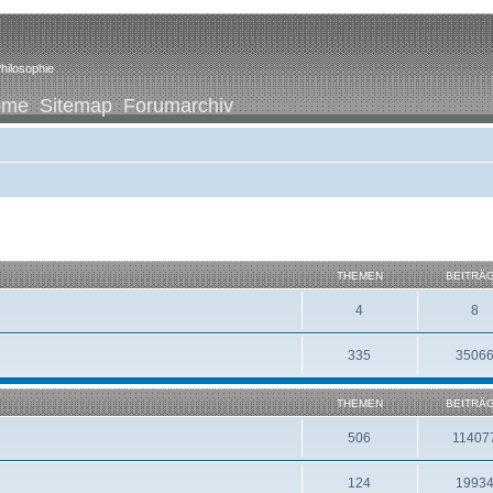
hilosophie
ome
Sitemap
Forumarchiv
THEMEN
BEITRÄ
4
8
335
3506
THEMEN
BEITRÄ
506
11407
124
1993