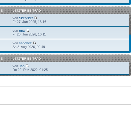
GE
LETZTER BEITRAG
von
Skeptiker
Fr 27. Jun 2025, 13:16
von
rmw
Fr 26. Jun 2026, 16:11
von
sanchez
1
Sa 8. Aug 2026, 02:49
GE
LETZTER BEITRAG
von
Jan
Do 22. Dez 2022, 01:25