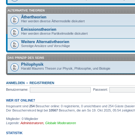
ALTERNATIVE THEORIEN
Äthertheorien
Hier werden diverse Äthermodelle diskutiert
Emissionstheorien
Hier werden diverse Partikelmodelle diskutiert
Weitere Alternativtheorien
Sonstige Ansätze und Vorschläge
DAS PRINZIP DES SEINS
Philophysik
Harald Maurers Thesen zur Physik, Philosophie, und Biologie
ANMELDEN
•
REGISTRIEREN
Benutzername:
Passwort:
WER IST ONLINE?
Insgesamt sind
254
Besucher online: 0 registrierte, 0 unsichtbare und 254 Gäste (basie
Der Besucherrekord liegt bei
10567
Besuchern, die am So 19. Okt 2025, 05:54 zeitgleich
Mitglieder: 0 Mitglieder
Legende:
Administratoren
,
Globale Moderatoren
STATISTIK