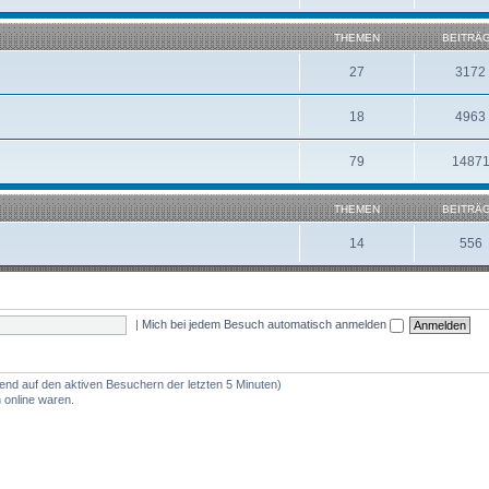
THEMEN
BEITRÄ
27
3172
18
4963
79
1487
THEMEN
BEITRÄ
14
556
|
Mich bei jedem Besuch automatisch anmelden
rend auf den aktiven Besuchern der letzten 5 Minuten)
 online waren.