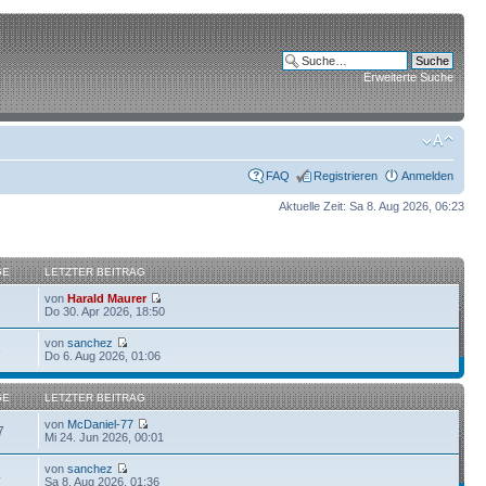
Erweiterte Suche
FAQ
Registrieren
Anmelden
Aktuelle Zeit: Sa 8. Aug 2026, 06:23
GE
LETZTER BEITRAG
von
Harald Maurer
Do 30. Apr 2026, 18:50
von
sanchez
6
Do 6. Aug 2026, 01:06
GE
LETZTER BEITRAG
von
McDaniel-77
7
Mi 24. Jun 2026, 00:01
von
sanchez
4
Sa 8. Aug 2026, 01:36