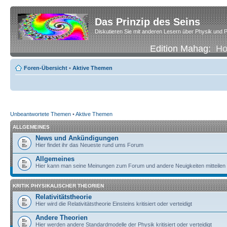
Das Prinzip des Seins
Diskutieren Sie mit anderen Lesern über Physik und P
Edition Mahag:
H
Foren-Übersicht
•
Aktive Themen
Unbeantwortete Themen
•
Aktive Themen
ALLGEMEINES
News und Ankündigungen
Hier findet ihr das Neueste rund ums Forum
Allgemeines
Hier kann man seine Meinungen zum Forum und andere Neuigkeiten mitteilen
KRITIK PHYSIKALISCHER THEORIEN
Relativitätstheorie
Hier wird die Relativitätstheorie Einsteins kritisiert oder verteidigt
Andere Theorien
Hier werden andere Standardmodelle der Physik kritisiert oder verteidigt