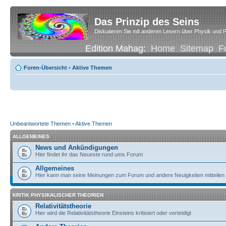
Das Prinzip des Seins
Diskutieren Sie mit anderen Lesern über Physik und P
Edition Mahag:
Home
Sitemap
F
Foren-Übersicht
•
Aktive Themen
Unbeantwortete Themen
•
Aktive Themen
ALLGEMEINES
News und Ankündigungen
Hier findet ihr das Neueste rund ums Forum
Allgemeines
Hier kann man seine Meinungen zum Forum und andere Neuigkeiten mitteilen
KRITIK PHYSIKALISCHER THEORIEN
Relativitätstheorie
Hier wird die Relativitätstheorie Einsteins kritisiert oder verteidigt