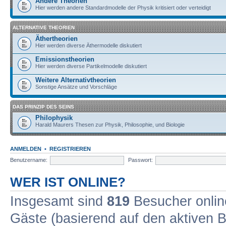
Andere Theorien
Hier werden andere Standardmodelle der Physik kritisiert oder verteidigt
ALTERNATIVE THEORIEN
Äthertheorien
Hier werden diverse Äthermodelle diskutiert
Emissionstheorien
Hier werden diverse Partikelmodelle diskutiert
Weitere Alternativtheorien
Sonstige Ansätze und Vorschläge
DAS PRINZIP DES SEINS
Philophysik
Harald Maurers Thesen zur Physik, Philosophie, und Biologie
ANMELDEN
•
REGISTRIEREN
Benutzername:
Passwort:
WER IST ONLINE?
Insgesamt sind
819
Besucher online
Gäste (basierend auf den aktiven B