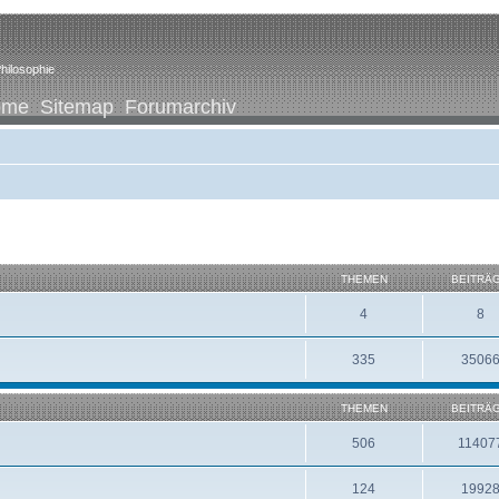
hilosophie
ome
Sitemap
Forumarchiv
THEMEN
BEITRÄ
4
8
335
3506
THEMEN
BEITRÄ
506
11407
124
1992