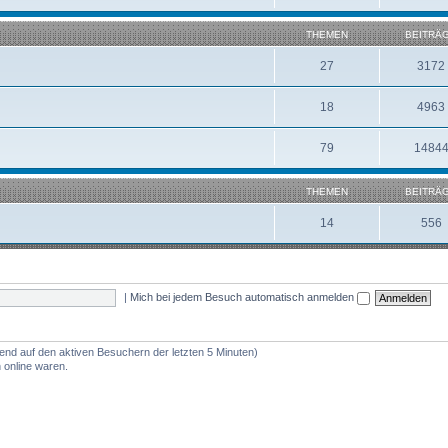
THEMEN
BEITRÄ
27
3172
18
4963
79
1484
THEMEN
BEITRÄ
14
556
|
Mich bei jedem Besuch automatisch anmelden
rend auf den aktiven Besuchern der letzten 5 Minuten)
 online waren.