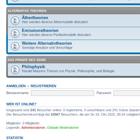
ALTERNATIVE THEORIEN
Äthertheorien
Hier werden diverse Äthermodelle diskutiert
Emissionstheorien
Hier werden diverse Partikelmodelle diskutiert
Weitere Alternativtheorien
Sonstige Ansätze und Vorschläge
DAS PRINZIP DES SEINS
Philophysik
Harald Maurers Thesen zur Physik, Philosophie, und Biologie
ANMELDEN
•
REGISTRIEREN
Benutzername:
Passwort:
WER IST ONLINE?
Insgesamt sind
241
Besucher online: 0 registrierte, 0 unsichtbare und 241 Gäste (basie
Der Besucherrekord liegt bei
10567
Besuchern, die am So 19. Okt 2025, 05:54 zeitgleich
Mitglieder: 0 Mitglieder
Legende:
Administratoren
,
Globale Moderatoren
STATISTIK