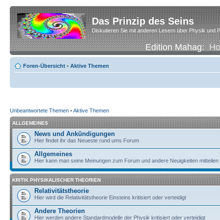
Das Prinzip des Seins
Diskutieren Sie mit anderen Lesern über Physik und P
Edition Mahag:
H
Foren-Übersicht
•
Aktive Themen
Unbeantwortete Themen
•
Aktive Themen
ALLGEMEINES
News und Ankündigungen
Hier findet ihr das Neueste rund ums Forum
Allgemeines
Hier kann man seine Meinungen zum Forum und andere Neuigkeiten mitteilen
KRITIK PHYSIKALISCHER THEORIEN
Relativitätstheorie
Hier wird die Relativitätstheorie Einsteins kritisiert oder verteidigt
Andere Theorien
Hier werden andere Standardmodelle der Physik kritisiert oder verteidigt