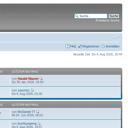
Erweiterte Suche
FAQ
Registrieren
Anmelden
Aktuelle Zeit: Do 6. Aug 2026, 20:44
GE
LETZTER BEITRAG
von
Harald Maurer
Do 30. Apr 2026, 18:50
von
sanchez
6
Do 6. Aug 2026, 01:06
GE
LETZTER BEITRAG
von
McDaniel-77
7
Mi 24. Jun 2026, 00:01
von
bumbumpeng
8
Do 6. Aug 2026, 19:57