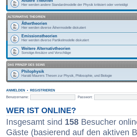
Andere Theorien
Hier werden andere Standardmodelle der Physik kritisiert oder verteidigt
ALTERNATIVE THEORIEN
Äthertheorien
Hier werden diverse Äthermodelle diskutiert
Emissionstheorien
Hier werden diverse Partikelmodelle diskutiert
Weitere Alternativtheorien
Sonstige Ansätze und Vorschläge
DAS PRINZIP DES SEINS
Philophysik
Harald Maurers Thesen zur Physik, Philosophie, und Biologie
ANMELDEN
•
REGISTRIEREN
Benutzername:
Passwort:
WER IST ONLINE?
Insgesamt sind
158
Besucher online
Gäste (basierend auf den aktiven B