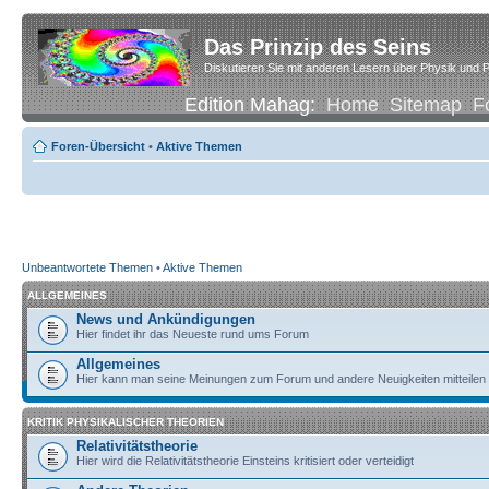
Das Prinzip des Seins
Diskutieren Sie mit anderen Lesern über Physik und P
Edition Mahag:
Home
Sitemap
F
Foren-Übersicht
•
Aktive Themen
Unbeantwortete Themen
•
Aktive Themen
ALLGEMEINES
News und Ankündigungen
Hier findet ihr das Neueste rund ums Forum
Allgemeines
Hier kann man seine Meinungen zum Forum und andere Neuigkeiten mitteilen
KRITIK PHYSIKALISCHER THEORIEN
Relativitätstheorie
Hier wird die Relativitätstheorie Einsteins kritisiert oder verteidigt