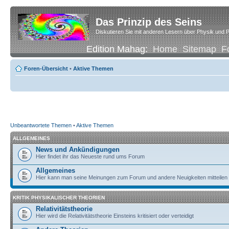
Das Prinzip des Seins
Diskutieren Sie mit anderen Lesern über Physik und P
Edition Mahag:
Home
Sitemap
F
Foren-Übersicht
•
Aktive Themen
Unbeantwortete Themen
•
Aktive Themen
ALLGEMEINES
News und Ankündigungen
Hier findet ihr das Neueste rund ums Forum
Allgemeines
Hier kann man seine Meinungen zum Forum und andere Neuigkeiten mitteilen
KRITIK PHYSIKALISCHER THEORIEN
Relativitätstheorie
Hier wird die Relativitätstheorie Einsteins kritisiert oder verteidigt