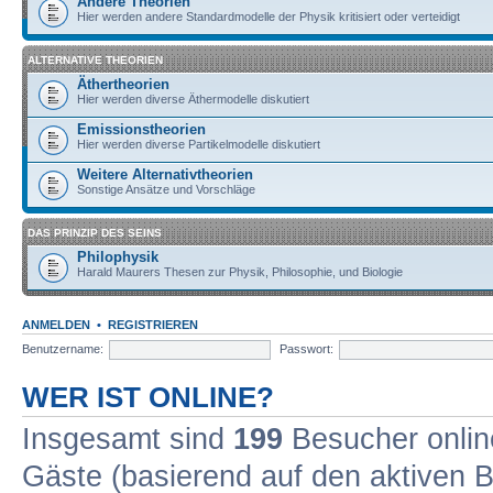
Andere Theorien
Hier werden andere Standardmodelle der Physik kritisiert oder verteidigt
ALTERNATIVE THEORIEN
Äthertheorien
Hier werden diverse Äthermodelle diskutiert
Emissionstheorien
Hier werden diverse Partikelmodelle diskutiert
Weitere Alternativtheorien
Sonstige Ansätze und Vorschläge
DAS PRINZIP DES SEINS
Philophysik
Harald Maurers Thesen zur Physik, Philosophie, und Biologie
ANMELDEN
•
REGISTRIEREN
Benutzername:
Passwort:
WER IST ONLINE?
Insgesamt sind
199
Besucher online
Gäste (basierend auf den aktiven B