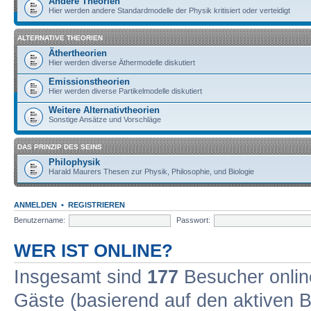
Andere Theorien
Hier werden andere Standardmodelle der Physik kritisiert oder verteidigt
ALTERNATIVE THEORIEN
Äthertheorien
Hier werden diverse Äthermodelle diskutiert
Emissionstheorien
Hier werden diverse Partikelmodelle diskutiert
Weitere Alternativtheorien
Sonstige Ansätze und Vorschläge
DAS PRINZIP DES SEINS
Philophysik
Harald Maurers Thesen zur Physik, Philosophie, und Biologie
ANMELDEN
•
REGISTRIEREN
Benutzername:
Passwort:
WER IST ONLINE?
Insgesamt sind
177
Besucher online
Gäste (basierend auf den aktiven B