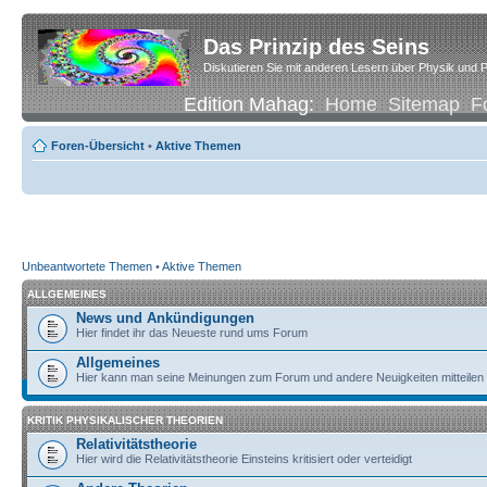
Das Prinzip des Seins
Diskutieren Sie mit anderen Lesern über Physik und P
Edition Mahag:
Home
Sitemap
F
Foren-Übersicht
•
Aktive Themen
Unbeantwortete Themen
•
Aktive Themen
ALLGEMEINES
News und Ankündigungen
Hier findet ihr das Neueste rund ums Forum
Allgemeines
Hier kann man seine Meinungen zum Forum und andere Neuigkeiten mitteilen
KRITIK PHYSIKALISCHER THEORIEN
Relativitätstheorie
Hier wird die Relativitätstheorie Einsteins kritisiert oder verteidigt