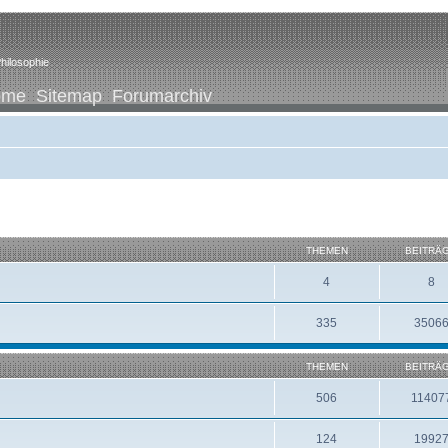
hilosophie
ome
Sitemap
Forumarchiv
THEMEN
BEITRÄ
4
8
335
3506
THEMEN
BEITRÄ
506
11407
124
1992