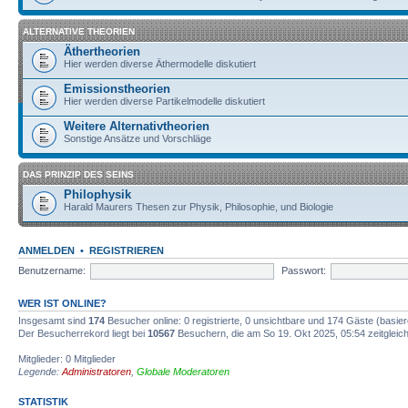
ALTERNATIVE THEORIEN
Äthertheorien
Hier werden diverse Äthermodelle diskutiert
Emissionstheorien
Hier werden diverse Partikelmodelle diskutiert
Weitere Alternativtheorien
Sonstige Ansätze und Vorschläge
DAS PRINZIP DES SEINS
Philophysik
Harald Maurers Thesen zur Physik, Philosophie, und Biologie
ANMELDEN
•
REGISTRIEREN
Benutzername:
Passwort:
WER IST ONLINE?
Insgesamt sind
174
Besucher online: 0 registrierte, 0 unsichtbare und 174 Gäste (basie
Der Besucherrekord liegt bei
10567
Besuchern, die am So 19. Okt 2025, 05:54 zeitgleich
Mitglieder: 0 Mitglieder
Legende:
Administratoren
,
Globale Moderatoren
STATISTIK