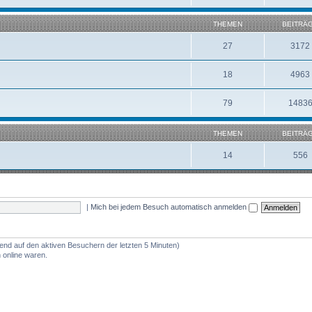
THEMEN
BEITRÄ
27
3172
18
4963
79
1483
THEMEN
BEITRÄ
14
556
|
Mich bei jedem Besuch automatisch anmelden
rend auf den aktiven Besuchern der letzten 5 Minuten)
 online waren.