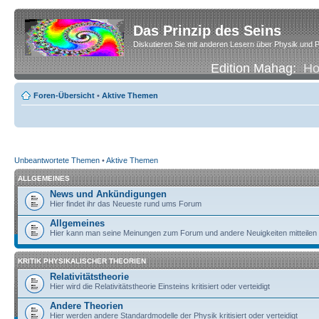
Das Prinzip des Seins
Diskutieren Sie mit anderen Lesern über Physik und P
Edition Mahag:
H
Foren-Übersicht
•
Aktive Themen
Unbeantwortete Themen
•
Aktive Themen
ALLGEMEINES
News und Ankündigungen
Hier findet ihr das Neueste rund ums Forum
Allgemeines
Hier kann man seine Meinungen zum Forum und andere Neuigkeiten mitteilen
KRITIK PHYSIKALISCHER THEORIEN
Relativitätstheorie
Hier wird die Relativitätstheorie Einsteins kritisiert oder verteidigt
Andere Theorien
Hier werden andere Standardmodelle der Physik kritisiert oder verteidigt