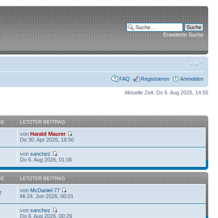
Erweiterte Suche
FAQ
Registrieren
Anmelden
Aktuelle Zeit: Do 6. Aug 2026, 14:55
GE
LETZTER BEITRAG
von
Harald Maurer
Do 30. Apr 2026, 18:50
von
sanchez
6
Do 6. Aug 2026, 01:06
GE
LETZTER BEITRAG
von
McDaniel-77
7
Mi 24. Jun 2026, 00:01
von
sanchez
7
Do 6. Aug 2026, 00:29