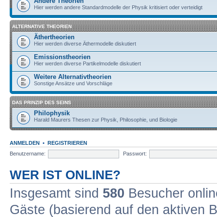
Andere Theorien
Hier werden andere Standardmodelle der Physik kritisiert oder verteidigt
ALTERNATIVE THEORIEN
Äthertheorien
Hier werden diverse Äthermodelle diskutiert
Emissionstheorien
Hier werden diverse Partikelmodelle diskutiert
Weitere Alternativtheorien
Sonstige Ansätze und Vorschläge
DAS PRINZIP DES SEINS
Philophysik
Harald Maurers Thesen zur Physik, Philosophie, und Biologie
ANMELDEN
•
REGISTRIEREN
Benutzername:
Passwort:
WER IST ONLINE?
Insgesamt sind
580
Besucher online
Gäste (basierend auf den aktiven B