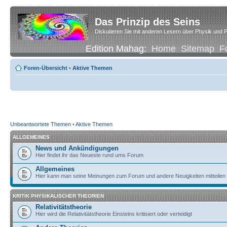
Das Prinzip des Seins
Diskutieren Sie mit anderen Lesern über Physik und P
Edition Mahag:
Home
Sitemap
F
Foren-Übersicht
•
Aktive Themen
Unbeantwortete Themen
•
Aktive Themen
ALLGEMEINES
News und Ankündigungen
Hier findet ihr das Neueste rund ums Forum
Allgemeines
Hier kann man seine Meinungen zum Forum und andere Neuigkeiten mitteilen
KRITIK PHYSIKALISCHER THEORIEN
Relativitätstheorie
Hier wird die Relativitätstheorie Einsteins kritisiert oder verteidigt