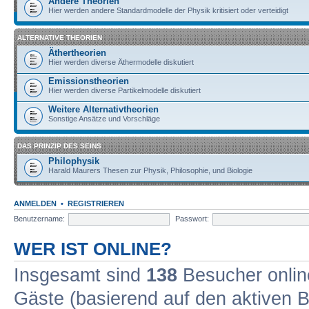
Andere Theorien
Hier werden andere Standardmodelle der Physik kritisiert oder verteidigt
ALTERNATIVE THEORIEN
Äthertheorien
Hier werden diverse Äthermodelle diskutiert
Emissionstheorien
Hier werden diverse Partikelmodelle diskutiert
Weitere Alternativtheorien
Sonstige Ansätze und Vorschläge
DAS PRINZIP DES SEINS
Philophysik
Harald Maurers Thesen zur Physik, Philosophie, und Biologie
ANMELDEN
•
REGISTRIEREN
Benutzername:
Passwort:
WER IST ONLINE?
Insgesamt sind
138
Besucher online
Gäste (basierend auf den aktiven B