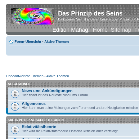
Das Prinzip des Seins
Diskutieren Sie mit anderen Lesern über Physik und P
Edition Mahag:
Home
Sitemap
F
Foren-Übersicht
•
Aktive Themen
Unbeantwortete Themen
•
Aktive Themen
ALLGEMEINES
News und Ankündigungen
Hier findet ihr das Neueste rund ums Forum
Allgemeines
Hier kann man seine Meinungen zum Forum und andere Neuigkeiten mitteilen
KRITIK PHYSIKALISCHER THEORIEN
Relativitätstheorie
Hier wird die Relativitätstheorie Einsteins kritisiert oder verteidigt