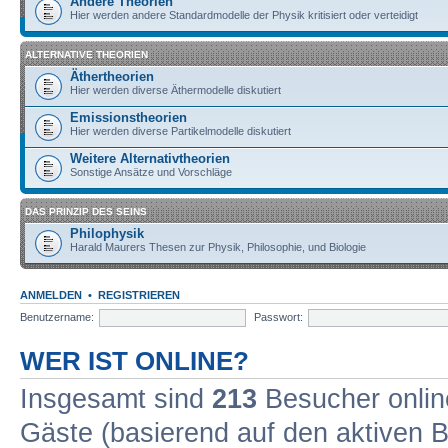
Andere Theorien
Hier werden andere Standardmodelle der Physik kritisiert oder verteidigt
ALTERNATIVE THEORIEN
Äthertheorien
Hier werden diverse Äthermodelle diskutiert
Emissionstheorien
Hier werden diverse Partikelmodelle diskutiert
Weitere Alternativtheorien
Sonstige Ansätze und Vorschläge
DAS PRINZIP DES SEINS
Philophysik
Harald Maurers Thesen zur Physik, Philosophie, und Biologie
ANMELDEN
•
REGISTRIEREN
Benutzername:
Passwort:
WER IST ONLINE?
Insgesamt sind
213
Besucher online
Gäste (basierend auf den aktiven B