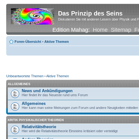
Das Prinzip des Seins
Diskutieren Sie mit anderen Lesern über Physik und P
Edition Mahag:
Home
Sitemap
F
Foren-Übersicht
•
Aktive Themen
Unbeantwortete Themen
•
Aktive Themen
ALLGEMEINES
News und Ankündigungen
Hier findet ihr das Neueste rund ums Forum
Allgemeines
Hier kann man seine Meinungen zum Forum und andere Neuigkeiten mitteilen
KRITIK PHYSIKALISCHER THEORIEN
Relativitätstheorie
Hier wird die Relativitätstheorie Einsteins kritisiert oder verteidigt