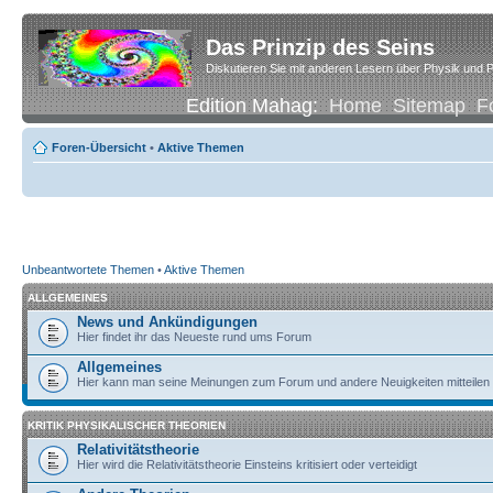
Das Prinzip des Seins
Diskutieren Sie mit anderen Lesern über Physik und P
Edition Mahag:
Home
Sitemap
F
Foren-Übersicht
•
Aktive Themen
Unbeantwortete Themen
•
Aktive Themen
ALLGEMEINES
News und Ankündigungen
Hier findet ihr das Neueste rund ums Forum
Allgemeines
Hier kann man seine Meinungen zum Forum und andere Neuigkeiten mitteilen
KRITIK PHYSIKALISCHER THEORIEN
Relativitätstheorie
Hier wird die Relativitätstheorie Einsteins kritisiert oder verteidigt