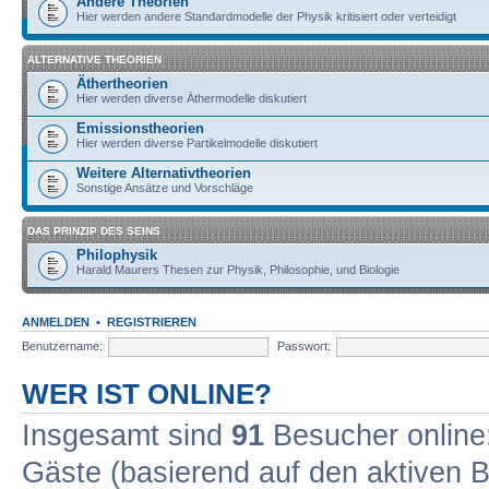
Andere Theorien
Hier werden andere Standardmodelle der Physik kritisiert oder verteidigt
ALTERNATIVE THEORIEN
Äthertheorien
Hier werden diverse Äthermodelle diskutiert
Emissionstheorien
Hier werden diverse Partikelmodelle diskutiert
Weitere Alternativtheorien
Sonstige Ansätze und Vorschläge
DAS PRINZIP DES SEINS
Philophysik
Harald Maurers Thesen zur Physik, Philosophie, und Biologie
ANMELDEN
•
REGISTRIEREN
Benutzername:
Passwort:
WER IST ONLINE?
Insgesamt sind
91
Besucher online: 
Gäste (basierend auf den aktiven B