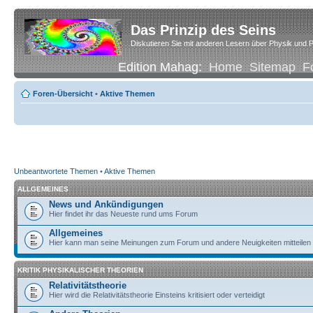
Das Prinzip des Seins
Diskutieren Sie mit anderen Lesern über Physik und P
Edition Mahag:
Home
Sitemap
F
Foren-Übersicht
•
Aktive Themen
Unbeantwortete Themen
•
Aktive Themen
ALLGEMEINES
News und Ankündigungen
Hier findet ihr das Neueste rund ums Forum
Allgemeines
Hier kann man seine Meinungen zum Forum und andere Neuigkeiten mitteilen
KRITIK PHYSIKALISCHER THEORIEN
Relativitätstheorie
Hier wird die Relativitätstheorie Einsteins kritisiert oder verteidigt