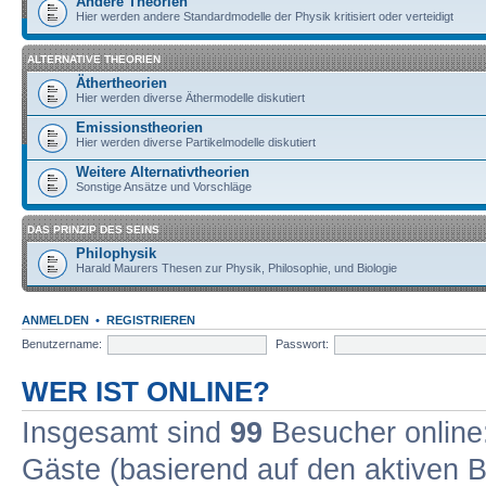
Andere Theorien
Hier werden andere Standardmodelle der Physik kritisiert oder verteidigt
ALTERNATIVE THEORIEN
Äthertheorien
Hier werden diverse Äthermodelle diskutiert
Emissionstheorien
Hier werden diverse Partikelmodelle diskutiert
Weitere Alternativtheorien
Sonstige Ansätze und Vorschläge
DAS PRINZIP DES SEINS
Philophysik
Harald Maurers Thesen zur Physik, Philosophie, und Biologie
ANMELDEN
•
REGISTRIEREN
Benutzername:
Passwort:
WER IST ONLINE?
Insgesamt sind
99
Besucher online: 
Gäste (basierend auf den aktiven B