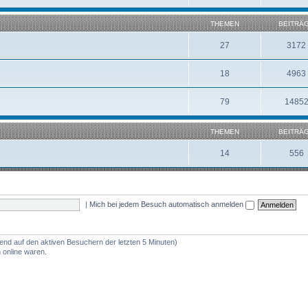
THEMEN
BEITRÄ
27
3172
18
4963
79
1485
THEMEN
BEITRÄ
14
556
|
Mich bei jedem Besuch automatisch anmelden
rend auf den aktiven Besuchern der letzten 5 Minuten)
 online waren.