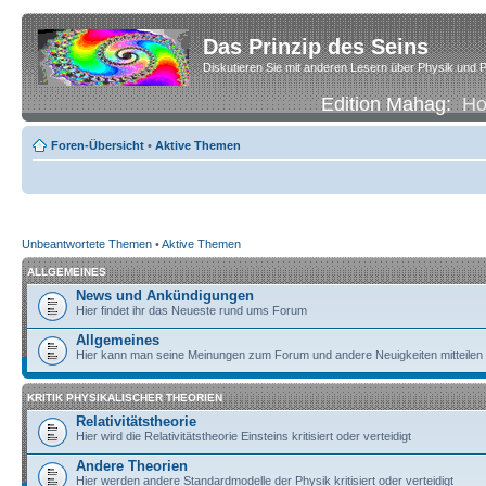
Das Prinzip des Seins
Diskutieren Sie mit anderen Lesern über Physik und P
Edition Mahag:
H
Foren-Übersicht
•
Aktive Themen
Unbeantwortete Themen
•
Aktive Themen
ALLGEMEINES
News und Ankündigungen
Hier findet ihr das Neueste rund ums Forum
Allgemeines
Hier kann man seine Meinungen zum Forum und andere Neuigkeiten mitteilen
KRITIK PHYSIKALISCHER THEORIEN
Relativitätstheorie
Hier wird die Relativitätstheorie Einsteins kritisiert oder verteidigt
Andere Theorien
Hier werden andere Standardmodelle der Physik kritisiert oder verteidigt