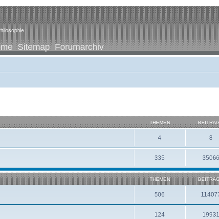
hilosophie
ome
Sitemap
Forumarchiv
THEMEN
BEITRÄ
4
8
335
3506
THEMEN
BEITRÄ
506
11407
124
1993