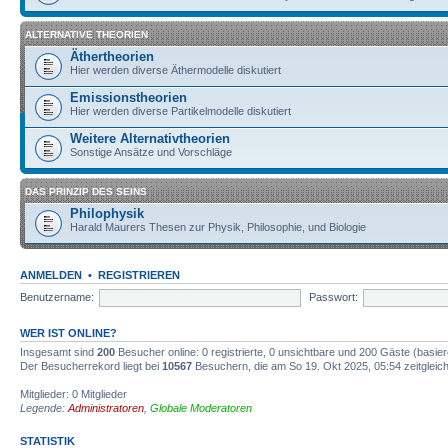
ALTERNATIVE THEORIEN
Äthertheorien
Hier werden diverse Äthermodelle diskutiert
Emissionstheorien
Hier werden diverse Partikelmodelle diskutiert
Weitere Alternativtheorien
Sonstige Ansätze und Vorschläge
DAS PRINZIP DES SEINS
Philophysik
Harald Maurers Thesen zur Physik, Philosophie, und Biologie
ANMELDEN
•
REGISTRIEREN
Benutzername:
Passwort:
WER IST ONLINE?
Insgesamt sind
200
Besucher online: 0 registrierte, 0 unsichtbare und 200 Gäste (basie
Der Besucherrekord liegt bei
10567
Besuchern, die am So 19. Okt 2025, 05:54 zeitgleich
Mitglieder: 0 Mitglieder
Legende:
Administratoren
,
Globale Moderatoren
STATISTIK