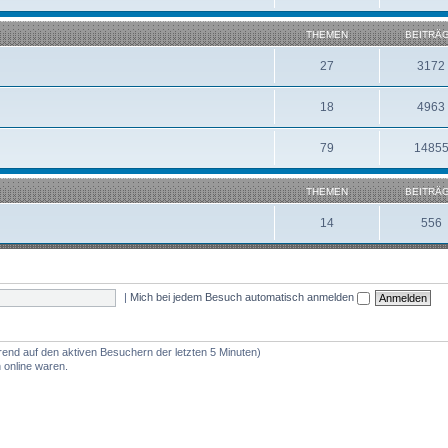
THEMEN
BEITRÄ
27
3172
18
4963
79
1485
THEMEN
BEITRÄ
14
556
|
Mich bei jedem Besuch automatisch anmelden
erend auf den aktiven Besuchern der letzten 5 Minuten)
 online waren.