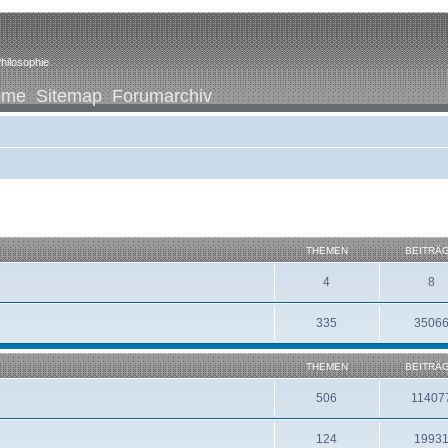
hilosophie
ome
Sitemap
Forumarchiv
THEMEN
BEITRÄ
4
8
335
3506
THEMEN
BEITRÄ
506
11407
124
1993