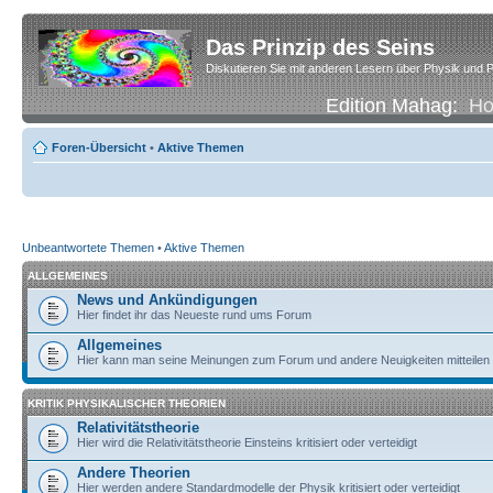
Das Prinzip des Seins
Diskutieren Sie mit anderen Lesern über Physik und P
Edition Mahag:
H
Foren-Übersicht
•
Aktive Themen
Unbeantwortete Themen
•
Aktive Themen
ALLGEMEINES
News und Ankündigungen
Hier findet ihr das Neueste rund ums Forum
Allgemeines
Hier kann man seine Meinungen zum Forum und andere Neuigkeiten mitteilen
KRITIK PHYSIKALISCHER THEORIEN
Relativitätstheorie
Hier wird die Relativitätstheorie Einsteins kritisiert oder verteidigt
Andere Theorien
Hier werden andere Standardmodelle der Physik kritisiert oder verteidigt