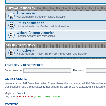
ALTERNATIVE THEORIEN
Äthertheorien
Hier werden diverse Äthermodelle diskutiert
Emissionstheorien
Hier werden diverse Partikelmodelle diskutiert
Weitere Alternativtheorien
Sonstige Ansätze und Vorschläge
DAS PRINZIP DES SEINS
Philophysik
Harald Maurers Thesen zur Physik, Philosophie, und Biologie
ANMELDEN
•
REGISTRIEREN
Benutzername:
Passwort:
WER IST ONLINE?
Insgesamt sind
201
Besucher online: 1 registrierter, 0 unsichtbare und 200 Gäste (basi
Der Besucherrekord liegt bei
10567
Besuchern, die am So 19. Okt 2025, 05:54 zeitgleich
Mitglieder:
Skeptiker
Legende:
Administratoren
,
Globale Moderatoren
STATISTIK