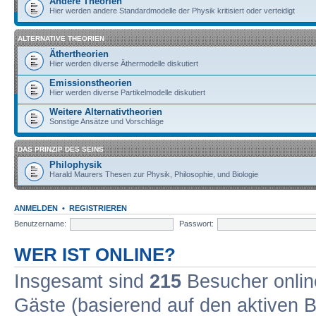
Andere Theorien
Hier werden andere Standardmodelle der Physik kritisiert oder verteidigt
ALTERNATIVE THEORIEN
Äthertheorien
Hier werden diverse Äthermodelle diskutiert
Emissionstheorien
Hier werden diverse Partikelmodelle diskutiert
Weitere Alternativtheorien
Sonstige Ansätze und Vorschläge
DAS PRINZIP DES SEINS
Philophysik
Harald Maurers Thesen zur Physik, Philosophie, und Biologie
ANMELDEN
•
REGISTRIEREN
Benutzername:
Passwort:
WER IST ONLINE?
Insgesamt sind
215
Besucher online
Gäste (basierend auf den aktiven B