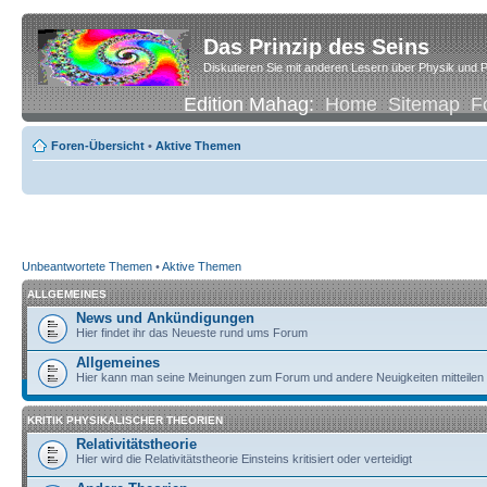
Das Prinzip des Seins
Diskutieren Sie mit anderen Lesern über Physik und P
Edition Mahag:
Home
Sitemap
F
Foren-Übersicht
•
Aktive Themen
Unbeantwortete Themen
•
Aktive Themen
ALLGEMEINES
News und Ankündigungen
Hier findet ihr das Neueste rund ums Forum
Allgemeines
Hier kann man seine Meinungen zum Forum und andere Neuigkeiten mitteilen
KRITIK PHYSIKALISCHER THEORIEN
Relativitätstheorie
Hier wird die Relativitätstheorie Einsteins kritisiert oder verteidigt