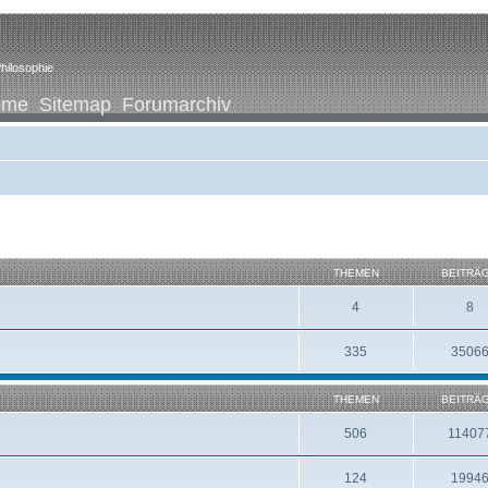
hilosophie
ome
Sitemap
Forumarchiv
THEMEN
BEITRÄ
4
8
335
3506
THEMEN
BEITRÄ
506
11407
124
1994