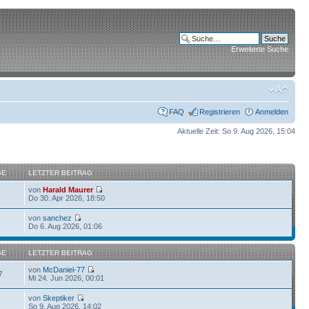
Erweiterte Suche
FAQ
Registrieren
Anmelden
Aktuelle Zeit: So 9. Aug 2026, 15:04
GE
LETZTER BEITRAG
von
Harald Maurer
Do 30. Apr 2026, 18:50
von
sanchez
6
Do 6. Aug 2026, 01:06
GE
LETZTER BEITRAG
von
McDaniel-77
7
Mi 24. Jun 2026, 00:01
von
Skeptiker
6
So 9. Aug 2026, 14:02