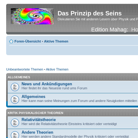
Das Prinzip des Seins
Diskutieren Sie mit anderen Lesern über Physik und P
Edition Mahag:
H
Foren-Übersicht
•
Aktive Themen
Unbeantwortete Themen
•
Aktive Themen
ALLGEMEINES
News und Ankündigungen
Hier findet ihr das Neueste rund ums Forum
Allgemeines
Hier kann man seine Meinungen zum Forum und andere Neuigkeiten mitteilen
KRITIK PHYSIKALISCHER THEORIEN
Relativitätstheorie
Hier wird die Relativitätstheorie Einsteins kritisiert oder verteidigt
Andere Theorien
Hier werden andere Standardmodelle der Physik kritisiert oder verteidigt