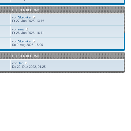
GE
LETZTER BEITRAG
von
Skeptiker
Fr 27. Jun 2025, 13:16
von
rmw
Fr 26. Jun 2026, 16:11
von
Skeptiker
3
So 9. Aug 2026, 15:00
GE
LETZTER BEITRAG
von
Jan
Do 22. Dez 2022, 01:25