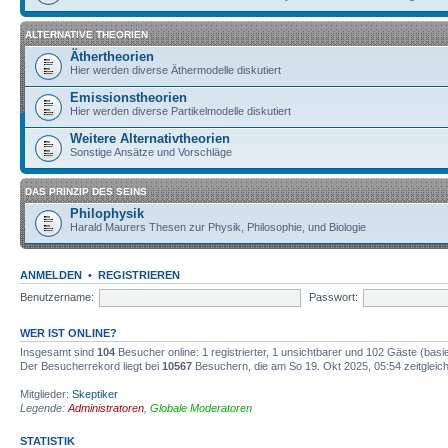
ALTERNATIVE THEORIEN
Äthertheorien
Hier werden diverse Äthermodelle diskutiert
Emissionstheorien
Hier werden diverse Partikelmodelle diskutiert
Weitere Alternativtheorien
Sonstige Ansätze und Vorschläge
DAS PRINZIP DES SEINS
Philophysik
Harald Maurers Thesen zur Physik, Philosophie, und Biologie
ANMELDEN
•
REGISTRIEREN
Benutzername:
Passwort:
WER IST ONLINE?
Insgesamt sind
104
Besucher online: 1 registrierter, 1 unsichtbarer und 102 Gäste (bas
Der Besucherrekord liegt bei
10567
Besuchern, die am So 19. Okt 2025, 05:54 zeitgleich
Mitglieder:
Skeptiker
Legende:
Administratoren
,
Globale Moderatoren
STATISTIK