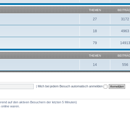
THEMEN
BEITRÄ
27
3172
18
4963
79
1491
THEMEN
BEITRÄ
14
556
|
Mich bei jedem Besuch automatisch anmelden
ierend auf den aktiven Besuchern der letzten 5 Minuten)
 online waren.