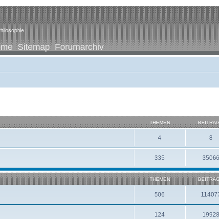
hilosophie
ome
Sitemap
Forumarchiv
THEMEN
BEITRÄ
4
8
335
3506
THEMEN
BEITRÄ
506
11407
124
1992