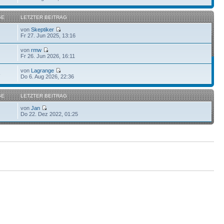
GE
LETZTER BEITRAG
von
Skeptiker
Fr 27. Jun 2025, 13:16
von
rmw
Fr 26. Jun 2026, 16:11
von
Lagrange
5
Do 6. Aug 2026, 22:36
GE
LETZTER BEITRAG
von
Jan
Do 22. Dez 2022, 01:25