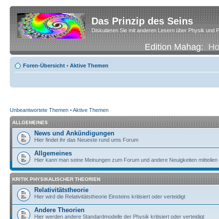
Das Prinzip des Seins
Diskutieren Sie mit anderen Lesern über Physik und P
Edition Mahag:
H
Foren-Übersicht
•
Aktive Themen
Unbeantwortete Themen
•
Aktive Themen
ALLGEMEINES
News und Ankündigungen
Hier findet ihr das Neueste rund ums Forum
Allgemeines
Hier kann man seine Meinungen zum Forum und andere Neuigkeiten mitteilen
KRITIK PHYSIKALISCHER THEORIEN
Relativitätstheorie
Hier wird die Relativitätstheorie Einsteins kritisiert oder verteidigt
Andere Theorien
Hier werden andere Standardmodelle der Physik kritisiert oder verteidigt