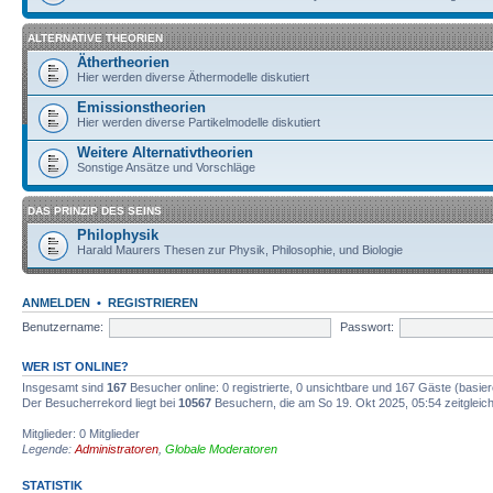
ALTERNATIVE THEORIEN
Äthertheorien
Hier werden diverse Äthermodelle diskutiert
Emissionstheorien
Hier werden diverse Partikelmodelle diskutiert
Weitere Alternativtheorien
Sonstige Ansätze und Vorschläge
DAS PRINZIP DES SEINS
Philophysik
Harald Maurers Thesen zur Physik, Philosophie, und Biologie
ANMELDEN
•
REGISTRIEREN
Benutzername:
Passwort:
WER IST ONLINE?
Insgesamt sind
167
Besucher online: 0 registrierte, 0 unsichtbare und 167 Gäste (basie
Der Besucherrekord liegt bei
10567
Besuchern, die am So 19. Okt 2025, 05:54 zeitgleich
Mitglieder: 0 Mitglieder
Legende:
Administratoren
,
Globale Moderatoren
STATISTIK