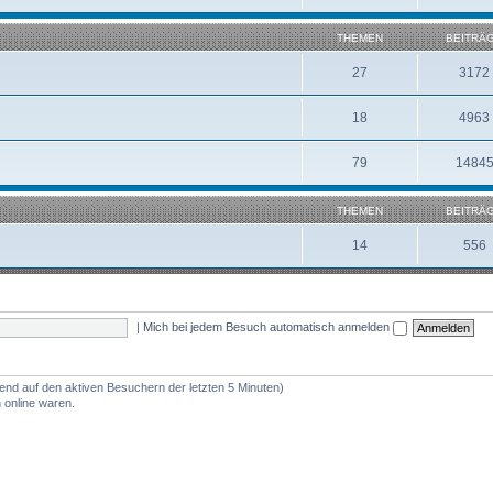
THEMEN
BEITRÄ
27
3172
18
4963
79
1484
THEMEN
BEITRÄ
14
556
|
Mich bei jedem Besuch automatisch anmelden
rend auf den aktiven Besuchern der letzten 5 Minuten)
 online waren.