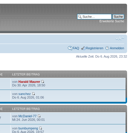
Erweiterte Suche
FAQ
Registrieren
Anmelden
Aktuelle Zeit: Do 6. Aug 2026, 23:32
GE
LETZTER BEITRAG
von
Harald Maurer
Do 30. Apr 2026, 18:50
von
sanchez
6
Do 6. Aug 2026, 01:06
GE
LETZTER BEITRAG
von
McDaniel-77
7
Mi 24. Jun 2026, 00:01
von
bumbumpeng
8
Do 6. Aug 2026, 19:57