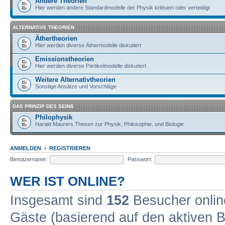
Andere Theorien
Hier werden andere Standardmodelle der Physik kritisiert oder verteidigt
ALTERNATIVE THEORIEN
Äthertheorien
Hier werden diverse Äthermodelle diskutiert
Emissionstheorien
Hier werden diverse Partikelmodelle diskutiert
Weitere Alternativtheorien
Sonstige Ansätze und Vorschläge
DAS PRINZIP DES SEINS
Philophysik
Harald Maurers Thesen zur Physik, Philosophie, und Biologie
ANMELDEN
•
REGISTRIEREN
Benutzername:
Passwort:
WER IST ONLINE?
Insgesamt sind
152
Besucher online
Gäste (basierend auf den aktiven B