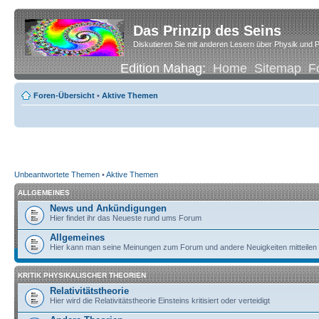
Das Prinzip des Seins
Diskutieren Sie mit anderen Lesern über Physik und P
Edition Mahag:
Home
Sitemap
F
Foren-Übersicht
•
Aktive Themen
Unbeantwortete Themen
•
Aktive Themen
ALLGEMEINES
News und Ankündigungen
Hier findet ihr das Neueste rund ums Forum
Allgemeines
Hier kann man seine Meinungen zum Forum und andere Neuigkeiten mitteilen
KRITIK PHYSIKALISCHER THEORIEN
Relativitätstheorie
Hier wird die Relativitätstheorie Einsteins kritisiert oder verteidigt