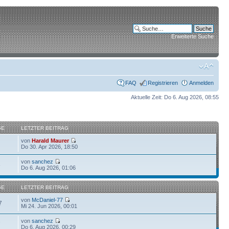
Erweiterte Suche
FAQ
Registrieren
Anmelden
Aktuelle Zeit: Do 6. Aug 2026, 08:55
GE
LETZTER BEITRAG
von
Harald Maurer
Do 30. Apr 2026, 18:50
von
sanchez
6
Do 6. Aug 2026, 01:06
GE
LETZTER BEITRAG
von
McDaniel-77
7
Mi 24. Jun 2026, 00:01
von
sanchez
7
Do 6. Aug 2026, 00:29