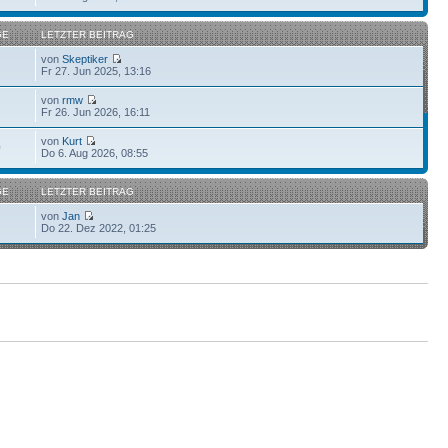
GE
LETZTER BEITRAG
von
Skeptiker
Fr 27. Jun 2025, 13:16
von
rmw
Fr 26. Jun 2026, 16:11
von
Kurt
0
Do 6. Aug 2026, 08:55
GE
LETZTER BEITRAG
von
Jan
Do 22. Dez 2022, 01:25