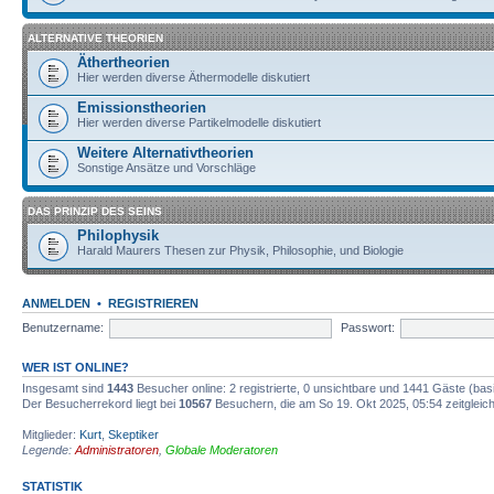
ALTERNATIVE THEORIEN
Äthertheorien
Hier werden diverse Äthermodelle diskutiert
Emissionstheorien
Hier werden diverse Partikelmodelle diskutiert
Weitere Alternativtheorien
Sonstige Ansätze und Vorschläge
DAS PRINZIP DES SEINS
Philophysik
Harald Maurers Thesen zur Physik, Philosophie, und Biologie
ANMELDEN
•
REGISTRIEREN
Benutzername:
Passwort:
WER IST ONLINE?
Insgesamt sind
1443
Besucher online: 2 registrierte, 0 unsichtbare und 1441 Gäste (bas
Der Besucherrekord liegt bei
10567
Besuchern, die am So 19. Okt 2025, 05:54 zeitgleich
Mitglieder:
Kurt
,
Skeptiker
Legende:
Administratoren
,
Globale Moderatoren
STATISTIK