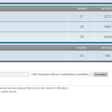
THEMEN
BEITRÄ
27
3172
18
4963
79
1482
THEMEN
BEITRÄ
14
556
|
Mich bei jedem Besuch automatisch anmelden
ierend auf den aktiven Besuchern der letzten 5 Minuten)
 online waren.