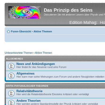
Das Prinzip des Seins
Diskutieren Sie mit anderen Lesern über Physik und P
Edition Mahag:
H
Foren-Übersicht
•
Aktive Themen
Unbeantwortete Themen
•
Aktive Themen
ALLGEMEINES
News und Ankündigungen
Hier findet ihr das Neueste rund ums Forum
Allgemeines
Hier kann man seine Meinungen zum Forum und andere Neuigkeiten mitteilen
KRITIK PHYSIKALISCHER THEORIEN
Relativitätstheorie
Hier wird die Relativitätstheorie Einsteins kritisiert oder verteidigt
Andere Theorien
Hier werden andere Standardmodelle der Physik kritisiert oder verteidigt