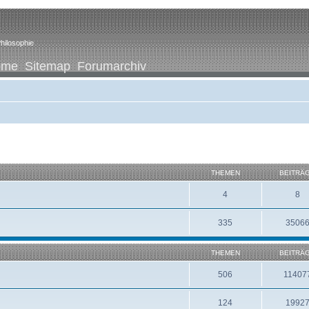
hilosophie
ome
Sitemap
Forumarchiv
THEMEN
BEITRÄ
4
8
335
3506
THEMEN
BEITRÄ
506
11407
124
1992