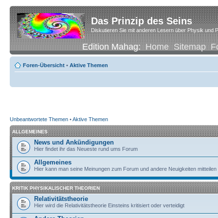
Das Prinzip des Seins
Diskutieren Sie mit anderen Lesern über Physik und P
Edition Mahag:
Home
Sitemap
F
Foren-Übersicht
•
Aktive Themen
Unbeantwortete Themen
•
Aktive Themen
ALLGEMEINES
News und Ankündigungen
Hier findet ihr das Neueste rund ums Forum
Allgemeines
Hier kann man seine Meinungen zum Forum und andere Neuigkeiten mitteilen
KRITIK PHYSIKALISCHER THEORIEN
Relativitätstheorie
Hier wird die Relativitätstheorie Einsteins kritisiert oder verteidigt