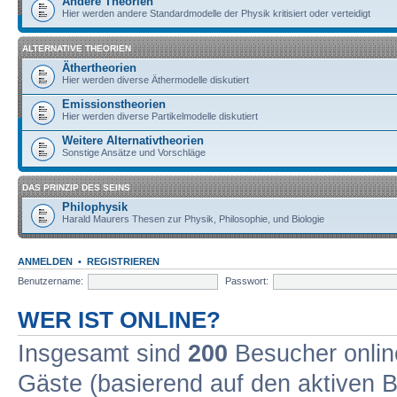
Andere Theorien
Hier werden andere Standardmodelle der Physik kritisiert oder verteidigt
ALTERNATIVE THEORIEN
Äthertheorien
Hier werden diverse Äthermodelle diskutiert
Emissionstheorien
Hier werden diverse Partikelmodelle diskutiert
Weitere Alternativtheorien
Sonstige Ansätze und Vorschläge
DAS PRINZIP DES SEINS
Philophysik
Harald Maurers Thesen zur Physik, Philosophie, und Biologie
ANMELDEN
•
REGISTRIEREN
Benutzername:
Passwort:
WER IST ONLINE?
Insgesamt sind
200
Besucher online
Gäste (basierend auf den aktiven B