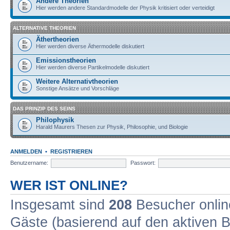
Andere Theorien
Hier werden andere Standardmodelle der Physik kritisiert oder verteidigt
ALTERNATIVE THEORIEN
Äthertheorien
Hier werden diverse Äthermodelle diskutiert
Emissionstheorien
Hier werden diverse Partikelmodelle diskutiert
Weitere Alternativtheorien
Sonstige Ansätze und Vorschläge
DAS PRINZIP DES SEINS
Philophysik
Harald Maurers Thesen zur Physik, Philosophie, und Biologie
ANMELDEN
•
REGISTRIEREN
Benutzername:
Passwort:
WER IST ONLINE?
Insgesamt sind
208
Besucher online
Gäste (basierend auf den aktiven B