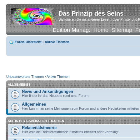
Das Prinzip des Seins
Diskutieren Sie mit anderen Lesern über Physik und P
Edition Mahag:
Home
Sitemap
F
Foren-Übersicht
•
Aktive Themen
Unbeantwortete Themen
•
Aktive Themen
ALLGEMEINES
News und Ankündigungen
Hier findet ihr das Neueste rund ums Forum
Allgemeines
Hier kann man seine Meinungen zum Forum und andere Neuigkeiten mitteilen
KRITIK PHYSIKALISCHER THEORIEN
Relativitätstheorie
Hier wird die Relativitätstheorie Einsteins kritisiert oder verteidigt