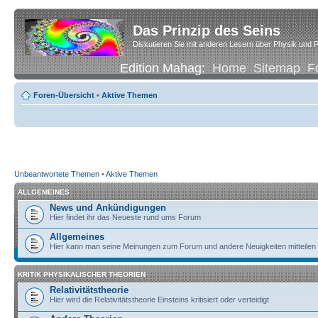
Das Prinzip des Seins
Diskutieren Sie mit anderen Lesern über Physik und P
Edition Mahag:
Home
Sitemap
F
Foren-Übersicht
•
Aktive Themen
Unbeantwortete Themen
•
Aktive Themen
ALLGEMEINES
News und Ankündigungen
Hier findet ihr das Neueste rund ums Forum
Allgemeines
Hier kann man seine Meinungen zum Forum und andere Neuigkeiten mitteilen
KRITIK PHYSIKALISCHER THEORIEN
Relativitätstheorie
Hier wird die Relativitätstheorie Einsteins kritisiert oder verteidigt