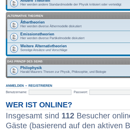
Andere Theorien
Hier werden andere Standardmodelle der Physik kritisiert oder verteidigt
ALTERNATIVE THEORIEN
Äthertheorien
Hier werden diverse Äthermodelle diskutiert
Emissionstheorien
Hier werden diverse Partikelmodelle diskutiert
Weitere Alternativtheorien
Sonstige Ansätze und Vorschläge
DAS PRINZIP DES SEINS
Philophysik
Harald Maurers Thesen zur Physik, Philosophie, und Biologie
ANMELDEN
•
REGISTRIEREN
Benutzername:
Passwort:
WER IST ONLINE?
Insgesamt sind
112
Besucher online
Gäste (basierend auf den aktiven B