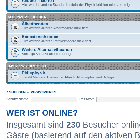
Andere Theorien
Hier werden andere Standardmodelle der Physik kritisiert oder verteidigt
ALTERNATIVE THEORIEN
Äthertheorien
Hier werden diverse Äthermodelle diskutiert
Emissionstheorien
Hier werden diverse Partikelmodelle diskutiert
Weitere Alternativtheorien
Sonstige Ansätze und Vorschläge
DAS PRINZIP DES SEINS
Philophysik
Harald Maurers Thesen zur Physik, Philosophie, und Biologie
ANMELDEN
•
REGISTRIEREN
Benutzername:
Passwort:
WER IST ONLINE?
Insgesamt sind
230
Besucher online
Gäste (basierend auf den aktiven B