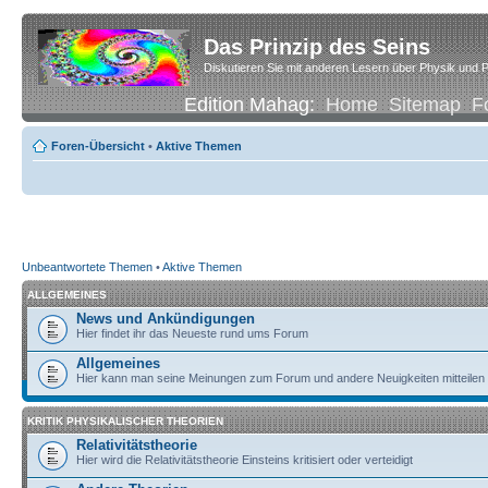
Das Prinzip des Seins
Diskutieren Sie mit anderen Lesern über Physik und P
Edition Mahag:
Home
Sitemap
F
Foren-Übersicht
•
Aktive Themen
Unbeantwortete Themen
•
Aktive Themen
ALLGEMEINES
News und Ankündigungen
Hier findet ihr das Neueste rund ums Forum
Allgemeines
Hier kann man seine Meinungen zum Forum und andere Neuigkeiten mitteilen
KRITIK PHYSIKALISCHER THEORIEN
Relativitätstheorie
Hier wird die Relativitätstheorie Einsteins kritisiert oder verteidigt