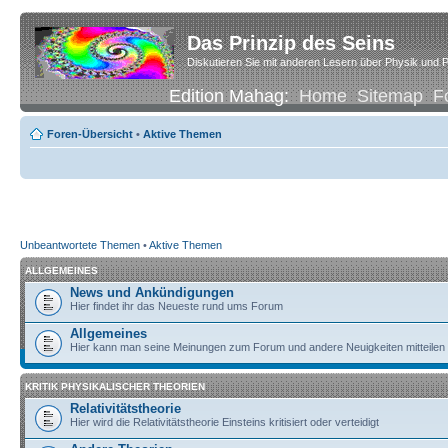
Das Prinzip des Seins
Diskutieren Sie mit anderen Lesern über Physik und P
Edition Mahag:
Home
Sitemap
F
Foren-Übersicht
•
Aktive Themen
Unbeantwortete Themen
•
Aktive Themen
ALLGEMEINES
News und Ankündigungen
Hier findet ihr das Neueste rund ums Forum
Allgemeines
Hier kann man seine Meinungen zum Forum und andere Neuigkeiten mitteilen
KRITIK PHYSIKALISCHER THEORIEN
Relativitätstheorie
Hier wird die Relativitätstheorie Einsteins kritisiert oder verteidigt