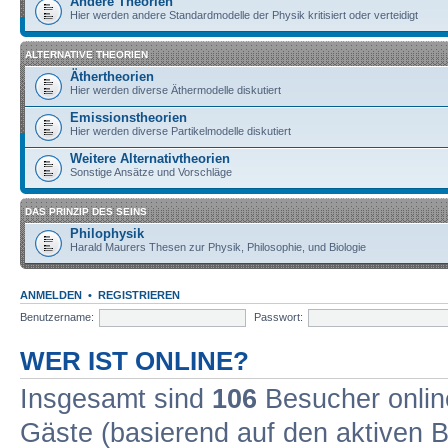
Andere Theorien
Hier werden andere Standardmodelle der Physik kritisiert oder verteidigt
ALTERNATIVE THEORIEN
Äthertheorien
Hier werden diverse Äthermodelle diskutiert
Emissionstheorien
Hier werden diverse Partikelmodelle diskutiert
Weitere Alternativtheorien
Sonstige Ansätze und Vorschläge
DAS PRINZIP DES SEINS
Philophysik
Harald Maurers Thesen zur Physik, Philosophie, und Biologie
ANMELDEN
•
REGISTRIEREN
Benutzername:
Passwort:
WER IST ONLINE?
Insgesamt sind
106
Besucher online
Gäste (basierend auf den aktiven B