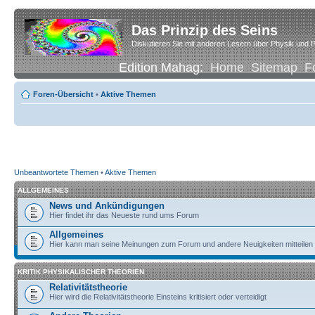
Das Prinzip des Seins
Diskutieren Sie mit anderen Lesern über Physik und P
Edition Mahag:
Home
Sitemap
F
Foren-Übersicht
•
Aktive Themen
Unbeantwortete Themen
•
Aktive Themen
ALLGEMEINES
News und Ankündigungen
Hier findet ihr das Neueste rund ums Forum
Allgemeines
Hier kann man seine Meinungen zum Forum und andere Neuigkeiten mitteilen
KRITIK PHYSIKALISCHER THEORIEN
Relativitätstheorie
Hier wird die Relativitätstheorie Einsteins kritisiert oder verteidigt