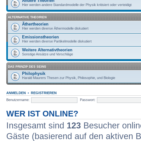
Andere Theorien
Hier werden andere Standardmodelle der Physik kritisiert oder verteidigt
ALTERNATIVE THEORIEN
Äthertheorien
Hier werden diverse Äthermodelle diskutiert
Emissionstheorien
Hier werden diverse Partikelmodelle diskutiert
Weitere Alternativtheorien
Sonstige Ansätze und Vorschläge
DAS PRINZIP DES SEINS
Philophysik
Harald Maurers Thesen zur Physik, Philosophie, und Biologie
ANMELDEN
•
REGISTRIEREN
Benutzername:
Passwort:
WER IST ONLINE?
Insgesamt sind
123
Besucher online
Gäste (basierend auf den aktiven B