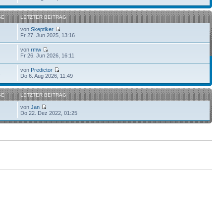
GE
LETZTER BEITRAG
von
Skeptiker
Fr 27. Jun 2025, 13:16
von
rmw
Fr 26. Jun 2026, 16:11
von
Predictor
4
Do 6. Aug 2026, 11:49
GE
LETZTER BEITRAG
von
Jan
Do 22. Dez 2022, 01:25