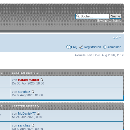
Erweiterte Suche
FAQ
Registrieren
Anmelden
Aktuelle Zeit: Do 6. Aug 2026, 11:58
GE
LETZTER BEITRAG
von
Harald Maurer
Do 30. Apr 2026, 18:50
von
sanchez
6
Do 6. Aug 2026, 01:06
GE
LETZTER BEITRAG
von
McDaniel-77
7
Mi 24. Jun 2026, 00:01
von
sanchez
7
Do 6. Aug 2026, 00:29