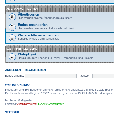
ALTERNATIVE THEORIEN
Äthertheorien
Hier werden diverse Äthermodelle diskutiert
Emissionstheorien
Hier werden diverse Partikelmodelle diskutiert
Weitere Alternativtheorien
Sonstige Ansätze und Vorschläge
DAS PRINZIP DES SEINS
Philophysik
Harald Maurers Thesen zur Physik, Philosophie, und Biologie
ANMELDEN
•
REGISTRIEREN
Benutzername:
Passwort:
WER IST ONLINE?
Insgesamt sind
604
Besucher online: 0 registrierte, 0 unsichtbare und 604 Gäste (basie
Der Besucherrekord liegt bei
10567
Besuchern, die am So 19. Okt 2025, 05:54 zeitgleich
Mitglieder: 0 Mitglieder
Legende:
Administratoren
,
Globale Moderatoren
STATISTIK