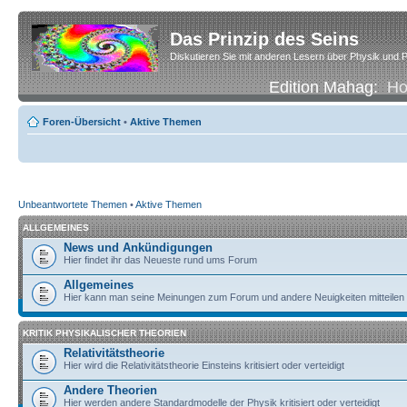
Das Prinzip des Seins
Diskutieren Sie mit anderen Lesern über Physik und P
Edition Mahag:
H
Foren-Übersicht
•
Aktive Themen
Unbeantwortete Themen
•
Aktive Themen
ALLGEMEINES
News und Ankündigungen
Hier findet ihr das Neueste rund ums Forum
Allgemeines
Hier kann man seine Meinungen zum Forum und andere Neuigkeiten mitteilen
KRITIK PHYSIKALISCHER THEORIEN
Relativitätstheorie
Hier wird die Relativitätstheorie Einsteins kritisiert oder verteidigt
Andere Theorien
Hier werden andere Standardmodelle der Physik kritisiert oder verteidigt