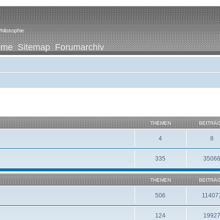
hilosophie
ome
Sitemap
Forumarchiv
THEMEN
BEITRÄ
4
8
335
3506
THEMEN
BEITRÄ
506
11407
124
1992