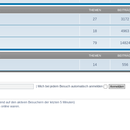
THEMEN
BEITRÄ
27
3172
18
4963
79
1482
THEMEN
BEITRÄ
14
556
|
Mich bei jedem Besuch automatisch anmelden
rend auf den aktiven Besuchern der letzten 5 Minuten)
 online waren.