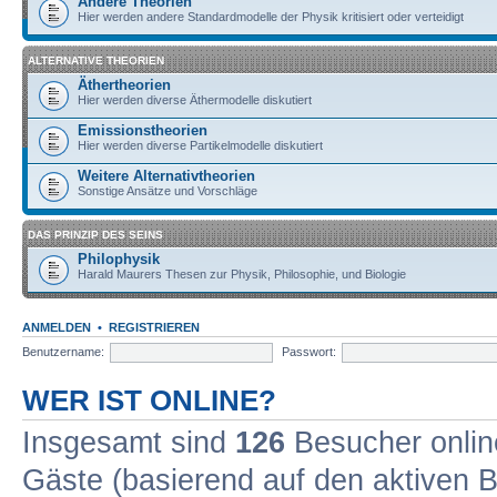
Andere Theorien
Hier werden andere Standardmodelle der Physik kritisiert oder verteidigt
ALTERNATIVE THEORIEN
Äthertheorien
Hier werden diverse Äthermodelle diskutiert
Emissionstheorien
Hier werden diverse Partikelmodelle diskutiert
Weitere Alternativtheorien
Sonstige Ansätze und Vorschläge
DAS PRINZIP DES SEINS
Philophysik
Harald Maurers Thesen zur Physik, Philosophie, und Biologie
ANMELDEN
•
REGISTRIEREN
Benutzername:
Passwort:
WER IST ONLINE?
Insgesamt sind
126
Besucher online
Gäste (basierend auf den aktiven B