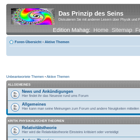
Das Prinzip des Seins
Diskutieren Sie mit anderen Lesern über Physik und P
Edition Mahag:
Home
Sitemap
F
Foren-Übersicht
•
Aktive Themen
Unbeantwortete Themen
•
Aktive Themen
ALLGEMEINES
News und Ankündigungen
Hier findet ihr das Neueste rund ums Forum
Allgemeines
Hier kann man seine Meinungen zum Forum und andere Neuigkeiten mitteilen
KRITIK PHYSIKALISCHER THEORIEN
Relativitätstheorie
Hier wird die Relativitätstheorie Einsteins kritisiert oder verteidigt