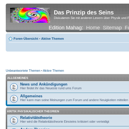
Das Prinzip des Seins
Diskutieren Sie mit anderen Lesern über Physik und P
Edition Mahag:
Home
Sitemap
F
Foren-Übersicht
•
Aktive Themen
Unbeantwortete Themen
•
Aktive Themen
ALLGEMEINES
News und Ankündigungen
Hier findet ihr das Neueste rund ums Forum
Allgemeines
Hier kann man seine Meinungen zum Forum und andere Neuigkeiten mitteilen
KRITIK PHYSIKALISCHER THEORIEN
Relativitätstheorie
Hier wird die Relativitätstheorie Einsteins kritisiert oder verteidigt