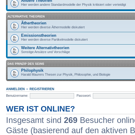
Andere Theorien
Hier werden andere Standardmodelle der Physik kritisiert oder verteidigt
ALTERNATIVE THEORIEN
Äthertheorien
Hier werden diverse Äthermodelle diskutiert
Emissionstheorien
Hier werden diverse Partikelmodelle diskutiert
Weitere Alternativtheorien
Sonstige Ansätze und Vorschläge
DAS PRINZIP DES SEINS
Philophysik
Harald Maurers Thesen zur Physik, Philosophie, und Biologie
ANMELDEN
•
REGISTRIEREN
Benutzername:
Passwort:
WER IST ONLINE?
Insgesamt sind
269
Besucher online
Gäste (basierend auf den aktiven B