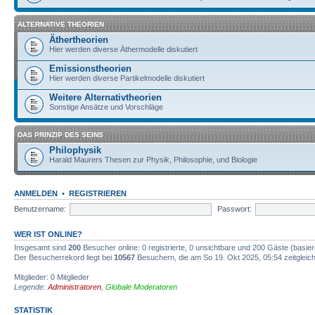
ALTERNATIVE THEORIEN
Äthertheorien
Hier werden diverse Äthermodelle diskutiert
Emissionstheorien
Hier werden diverse Partikelmodelle diskutiert
Weitere Alternativtheorien
Sonstige Ansätze und Vorschläge
DAS PRINZIP DES SEINS
Philophysik
Harald Maurers Thesen zur Physik, Philosophie, und Biologie
ANMELDEN
•
REGISTRIEREN
Benutzername:
Passwort:
WER IST ONLINE?
Insgesamt sind
200
Besucher online: 0 registrierte, 0 unsichtbare und 200 Gäste (basie
Der Besucherrekord liegt bei
10567
Besuchern, die am So 19. Okt 2025, 05:54 zeitgleich
Mitglieder: 0 Mitglieder
Legende:
Administratoren
,
Globale Moderatoren
STATISTIK