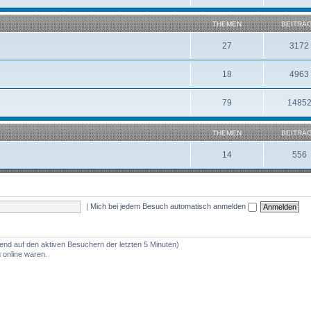
THEMEN
BEITRÄ
27
3172
18
4963
79
1485
THEMEN
BEITRÄ
14
556
|
Mich bei jedem Besuch automatisch anmelden
rend auf den aktiven Besuchern der letzten 5 Minuten)
 online waren.