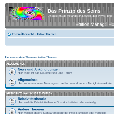
Das Prinzip des Seins
Diskutieren Sie mit anderen Lesern über Physik und P
Edition Mahag:
H
Foren-Übersicht
•
Aktive Themen
Unbeantwortete Themen
•
Aktive Themen
ALLGEMEINES
News und Ankündigungen
Hier findet ihr das Neueste rund ums Forum
Allgemeines
Hier kann man seine Meinungen zum Forum und andere Neuigkeiten mitteilen
KRITIK PHYSIKALISCHER THEORIEN
Relativitätstheorie
Hier wird die Relativitätstheorie Einsteins kritisiert oder verteidigt
Andere Theorien
Hier werden andere Standardmodelle der Physik kritisiert oder verteidigt