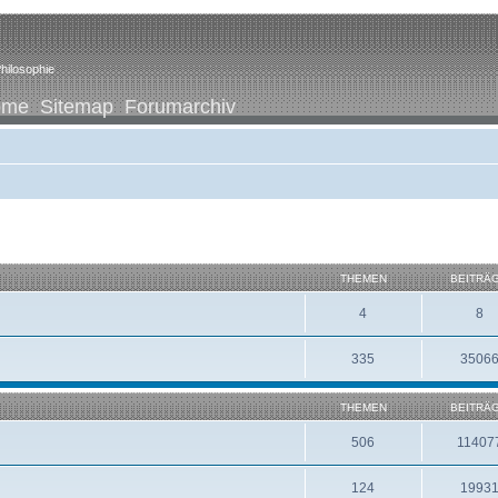
hilosophie
ome
Sitemap
Forumarchiv
THEMEN
BEITRÄ
4
8
335
3506
THEMEN
BEITRÄ
506
11407
124
1993