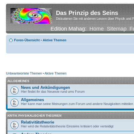
Das Prinzip des Seins
Diskutieren Sie mit anderen Lesern über Physik und P
Edition Mahag:
Home
Sitemap
F
Foren-Übersicht
•
Aktive Themen
Unbeantwortete Themen
•
Aktive Themen
ALLGEMEINES
News und Ankündigungen
Hier findet ihr das Neueste rund ums Forum
Allgemeines
Hier kann man seine Meinungen zum Forum und andere Neuigkeiten mitteilen
KRITIK PHYSIKALISCHER THEORIEN
Relativitätstheorie
Hier wird die Relativitätstheorie Einsteins kritisiert oder verteidigt