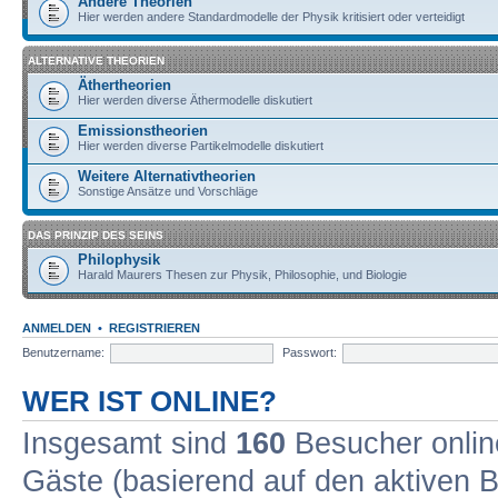
Andere Theorien
Hier werden andere Standardmodelle der Physik kritisiert oder verteidigt
ALTERNATIVE THEORIEN
Äthertheorien
Hier werden diverse Äthermodelle diskutiert
Emissionstheorien
Hier werden diverse Partikelmodelle diskutiert
Weitere Alternativtheorien
Sonstige Ansätze und Vorschläge
DAS PRINZIP DES SEINS
Philophysik
Harald Maurers Thesen zur Physik, Philosophie, und Biologie
ANMELDEN
•
REGISTRIEREN
Benutzername:
Passwort:
WER IST ONLINE?
Insgesamt sind
160
Besucher online
Gäste (basierend auf den aktiven B