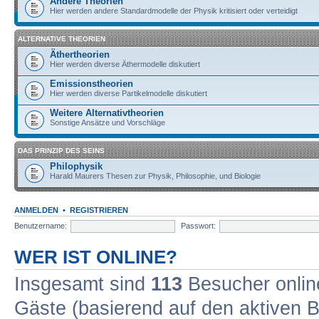
Andere Theorien
Hier werden andere Standardmodelle der Physik kritisiert oder verteidigt
ALTERNATIVE THEORIEN
Äthertheorien
Hier werden diverse Äthermodelle diskutiert
Emissionstheorien
Hier werden diverse Partikelmodelle diskutiert
Weitere Alternativtheorien
Sonstige Ansätze und Vorschläge
DAS PRINZIP DES SEINS
Philophysik
Harald Maurers Thesen zur Physik, Philosophie, und Biologie
ANMELDEN
•
REGISTRIEREN
Benutzername:
Passwort:
WER IST ONLINE?
Insgesamt sind
113
Besucher online
Gäste (basierend auf den aktiven B