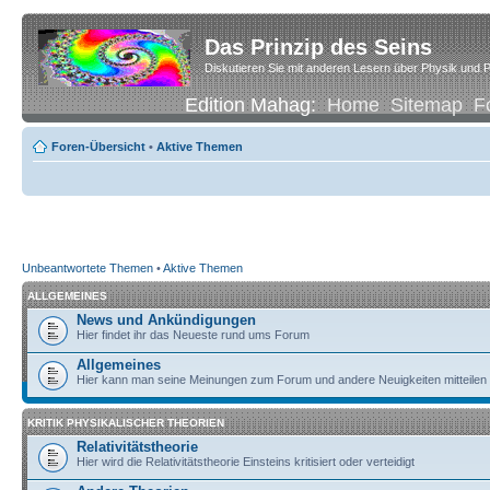
Das Prinzip des Seins
Diskutieren Sie mit anderen Lesern über Physik und P
Edition Mahag:
Home
Sitemap
F
Foren-Übersicht
•
Aktive Themen
Unbeantwortete Themen
•
Aktive Themen
ALLGEMEINES
News und Ankündigungen
Hier findet ihr das Neueste rund ums Forum
Allgemeines
Hier kann man seine Meinungen zum Forum und andere Neuigkeiten mitteilen
KRITIK PHYSIKALISCHER THEORIEN
Relativitätstheorie
Hier wird die Relativitätstheorie Einsteins kritisiert oder verteidigt