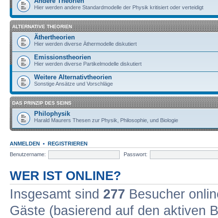
Andere Theorien
Hier werden andere Standardmodelle der Physik kritisiert oder verteidigt
ALTERNATIVE THEORIEN
Äthertheorien
Hier werden diverse Äthermodelle diskutiert
Emissionstheorien
Hier werden diverse Partikelmodelle diskutiert
Weitere Alternativtheorien
Sonstige Ansätze und Vorschläge
DAS PRINZIP DES SEINS
Philophysik
Harald Maurers Thesen zur Physik, Philosophie, und Biologie
ANMELDEN
•
REGISTRIEREN
Benutzername:
Passwort:
WER IST ONLINE?
Insgesamt sind
277
Besucher online
Gäste (basierend auf den aktiven B