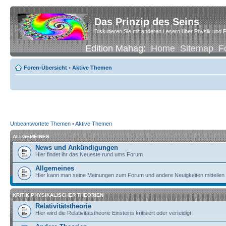
Das Prinzip des Seins
Diskutieren Sie mit anderen Lesern über Physik und P
Edition Mahag:
Home
Sitemap
F
Foren-Übersicht
•
Aktive Themen
Unbeantwortete Themen
•
Aktive Themen
ALLGEMEINES
News und Ankündigungen
Hier findet ihr das Neueste rund ums Forum
Allgemeines
Hier kann man seine Meinungen zum Forum und andere Neuigkeiten mitteilen
KRITIK PHYSIKALISCHER THEORIEN
Relativitätstheorie
Hier wird die Relativitätstheorie Einsteins kritisiert oder verteidigt