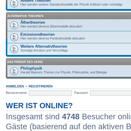
Andere Theorien
Hier werden andere Standardmodelle der Physik kritisiert oder verteidigt
ALTERNATIVE THEORIEN
Äthertheorien
Hier werden diverse Äthermodelle diskutiert
Emissionstheorien
Hier werden diverse Partikelmodelle diskutiert
Weitere Alternativtheorien
Sonstige Ansätze und Vorschläge
DAS PRINZIP DES SEINS
Philophysik
Harald Maurers Thesen zur Physik, Philosophie, und Biologie
ANMELDEN
•
REGISTRIEREN
Benutzername:
Passwort:
WER IST ONLINE?
Insgesamt sind
4748
Besucher onlin
Gäste (basierend auf den aktiven B