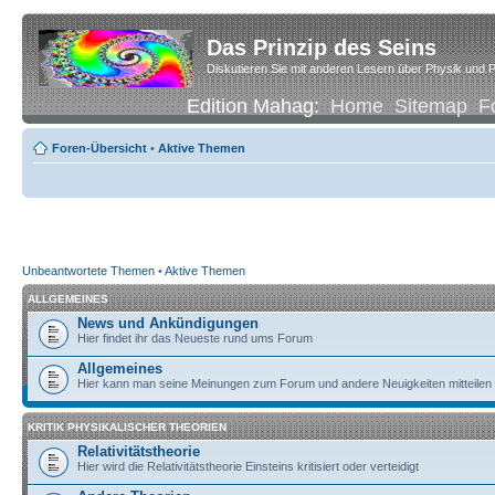
Das Prinzip des Seins
Diskutieren Sie mit anderen Lesern über Physik und P
Edition Mahag:
Home
Sitemap
F
Foren-Übersicht
•
Aktive Themen
Unbeantwortete Themen
•
Aktive Themen
ALLGEMEINES
News und Ankündigungen
Hier findet ihr das Neueste rund ums Forum
Allgemeines
Hier kann man seine Meinungen zum Forum und andere Neuigkeiten mitteilen
KRITIK PHYSIKALISCHER THEORIEN
Relativitätstheorie
Hier wird die Relativitätstheorie Einsteins kritisiert oder verteidigt