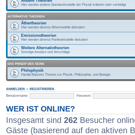
Andere Theorien
Hier werden andere Standardmodelle der Physik kritisiert oder verteidigt
ALTERNATIVE THEORIEN
Äthertheorien
Hier werden diverse Äthermodelle diskutiert
Emissionstheorien
Hier werden diverse Partikelmodelle diskutiert
Weitere Alternativtheorien
Sonstige Ansätze und Vorschläge
DAS PRINZIP DES SEINS
Philophysik
Harald Maurers Thesen zur Physik, Philosophie, und Biologie
ANMELDEN
•
REGISTRIEREN
Benutzername:
Passwort:
WER IST ONLINE?
Insgesamt sind
262
Besucher online
Gäste (basierend auf den aktiven B