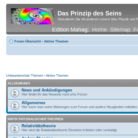
Das Prinzip des Seins
Diskutieren Sie mit anderen Lesern über Physik und P
Edition Mahag:
Home
Sitemap
F
Foren-Übersicht
•
Aktive Themen
Unbeantwortete Themen
•
Aktive Themen
ALLGEMEINES
News und Ankündigungen
Hier findet ihr das Neueste rund ums Forum
Allgemeines
Hier kann man seine Meinungen zum Forum und andere Neuigkeiten mitteilen
KRITIK PHYSIKALISCHER THEORIEN
Relativitätstheorie
Hier wird die Relativitätstheorie Einsteins kritisiert oder verteidigt