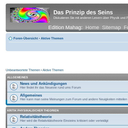
Das Prinzip des Seins
Diskutieren Sie mit anderen Lesern über Physik und P
Edition Mahag:
Home
Sitemap
F
Foren-Übersicht
•
Aktive Themen
Unbeantwortete Themen
•
Aktive Themen
ALLGEMEINES
News und Ankündigungen
Hier findet ihr das Neueste rund ums Forum
Allgemeines
Hier kann man seine Meinungen zum Forum und andere Neuigkeiten mitteilen
KRITIK PHYSIKALISCHER THEORIEN
Relativitätstheorie
Hier wird die Relativitätstheorie Einsteins kritisiert oder verteidigt