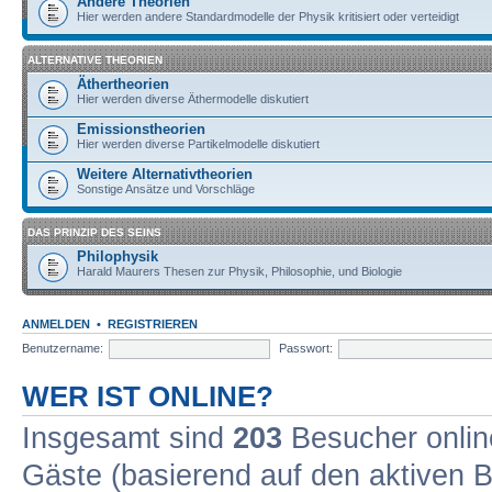
Andere Theorien
Hier werden andere Standardmodelle der Physik kritisiert oder verteidigt
ALTERNATIVE THEORIEN
Äthertheorien
Hier werden diverse Äthermodelle diskutiert
Emissionstheorien
Hier werden diverse Partikelmodelle diskutiert
Weitere Alternativtheorien
Sonstige Ansätze und Vorschläge
DAS PRINZIP DES SEINS
Philophysik
Harald Maurers Thesen zur Physik, Philosophie, und Biologie
ANMELDEN
•
REGISTRIEREN
Benutzername:
Passwort:
WER IST ONLINE?
Insgesamt sind
203
Besucher online
Gäste (basierend auf den aktiven B