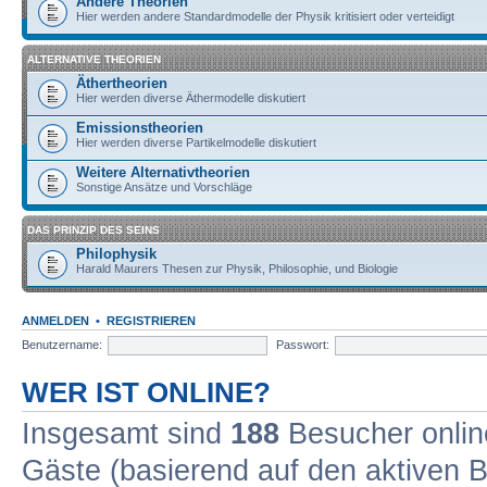
Andere Theorien
Hier werden andere Standardmodelle der Physik kritisiert oder verteidigt
ALTERNATIVE THEORIEN
Äthertheorien
Hier werden diverse Äthermodelle diskutiert
Emissionstheorien
Hier werden diverse Partikelmodelle diskutiert
Weitere Alternativtheorien
Sonstige Ansätze und Vorschläge
DAS PRINZIP DES SEINS
Philophysik
Harald Maurers Thesen zur Physik, Philosophie, und Biologie
ANMELDEN
•
REGISTRIEREN
Benutzername:
Passwort:
WER IST ONLINE?
Insgesamt sind
188
Besucher online
Gäste (basierend auf den aktiven B