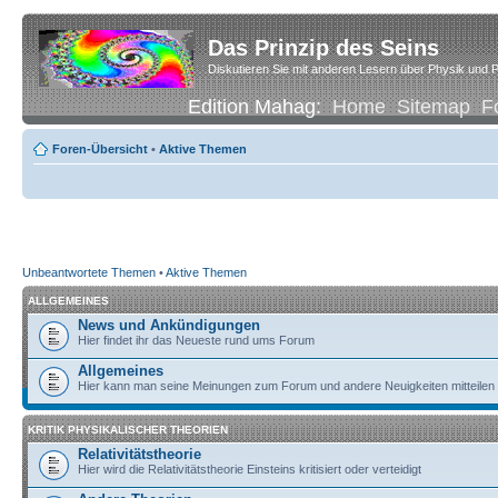
Das Prinzip des Seins
Diskutieren Sie mit anderen Lesern über Physik und P
Edition Mahag:
Home
Sitemap
F
Foren-Übersicht
•
Aktive Themen
Unbeantwortete Themen
•
Aktive Themen
ALLGEMEINES
News und Ankündigungen
Hier findet ihr das Neueste rund ums Forum
Allgemeines
Hier kann man seine Meinungen zum Forum und andere Neuigkeiten mitteilen
KRITIK PHYSIKALISCHER THEORIEN
Relativitätstheorie
Hier wird die Relativitätstheorie Einsteins kritisiert oder verteidigt