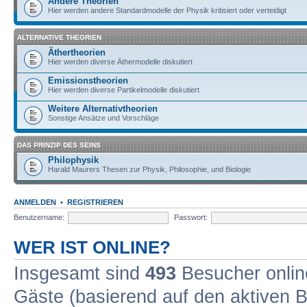
Andere Theorien
Hier werden andere Standardmodelle der Physik kritisiert oder verteidigt
ALTERNATIVE THEORIEN
Äthertheorien
Hier werden diverse Äthermodelle diskutiert
Emissionstheorien
Hier werden diverse Partikelmodelle diskutiert
Weitere Alternativtheorien
Sonstige Ansätze und Vorschläge
DAS PRINZIP DES SEINS
Philophysik
Harald Maurers Thesen zur Physik, Philosophie, und Biologie
ANMELDEN
•
REGISTRIEREN
Benutzername:
Passwort:
WER IST ONLINE?
Insgesamt sind
493
Besucher online
Gäste (basierend auf den aktiven B