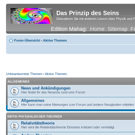
Das Prinzip des Seins
Diskutieren Sie mit anderen Lesern über Physik und P
Edition Mahag:
Home
Sitemap
F
Foren-Übersicht
•
Aktive Themen
Unbeantwortete Themen
•
Aktive Themen
ALLGEMEINES
News und Ankündigungen
Hier findet ihr das Neueste rund ums Forum
Allgemeines
Hier kann man seine Meinungen zum Forum und andere Neuigkeiten mitteilen
KRITIK PHYSIKALISCHER THEORIEN
Relativitätstheorie
Hier wird die Relativitätstheorie Einsteins kritisiert oder verteidigt