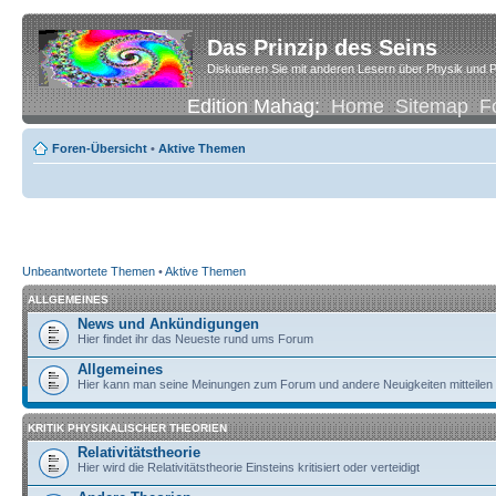
Das Prinzip des Seins
Diskutieren Sie mit anderen Lesern über Physik und P
Edition Mahag:
Home
Sitemap
F
Foren-Übersicht
•
Aktive Themen
Unbeantwortete Themen
•
Aktive Themen
ALLGEMEINES
News und Ankündigungen
Hier findet ihr das Neueste rund ums Forum
Allgemeines
Hier kann man seine Meinungen zum Forum und andere Neuigkeiten mitteilen
KRITIK PHYSIKALISCHER THEORIEN
Relativitätstheorie
Hier wird die Relativitätstheorie Einsteins kritisiert oder verteidigt