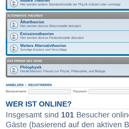
Andere Theorien
Hier werden andere Standardmodelle der Physik kritisiert oder verteidigt
ALTERNATIVE THEORIEN
Äthertheorien
Hier werden diverse Äthermodelle diskutiert
Emissionstheorien
Hier werden diverse Partikelmodelle diskutiert
Weitere Alternativtheorien
Sonstige Ansätze und Vorschläge
DAS PRINZIP DES SEINS
Philophysik
Harald Maurers Thesen zur Physik, Philosophie, und Biologie
ANMELDEN
•
REGISTRIEREN
Benutzername:
Passwort:
WER IST ONLINE?
Insgesamt sind
101
Besucher online
Gäste (basierend auf den aktiven B