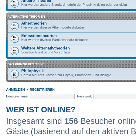
Andere Theorien
Hier werden andere Standardmodelle der Physik kritisiert oder verteidigt
ALTERNATIVE THEORIEN
Äthertheorien
Hier werden diverse Äthermodelle diskutiert
Emissionstheorien
Hier werden diverse Partikelmodelle diskutiert
Weitere Alternativtheorien
Sonstige Ansätze und Vorschläge
DAS PRINZIP DES SEINS
Philophysik
Harald Maurers Thesen zur Physik, Philosophie, und Biologie
ANMELDEN
•
REGISTRIEREN
Benutzername:
Passwort:
WER IST ONLINE?
Insgesamt sind
156
Besucher online
Gäste (basierend auf den aktiven B