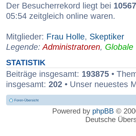
Der Besucherrekord liegt bei
1056
05:54 zeitgleich online waren.
Mitglieder:
Frau Holle
,
Skeptiker
Legende:
Administratoren
,
Globale
STATISTIK
Beiträge insgesamt:
193875
• Them
insgesamt:
202
• Unser neuestes M
Foren-Übersicht
Powered by
phpBB
© 2000
Deutsche Über