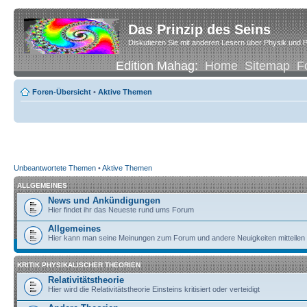
Das Prinzip des Seins
Diskutieren Sie mit anderen Lesern über Physik und P
Edition Mahag:
Home
Sitemap
F
Foren-Übersicht
•
Aktive Themen
Unbeantwortete Themen
•
Aktive Themen
ALLGEMEINES
News und Ankündigungen
Hier findet ihr das Neueste rund ums Forum
Allgemeines
Hier kann man seine Meinungen zum Forum und andere Neuigkeiten mitteilen
KRITIK PHYSIKALISCHER THEORIEN
Relativitätstheorie
Hier wird die Relativitätstheorie Einsteins kritisiert oder verteidigt