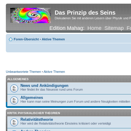
Das Prinzip des Seins
Diskutieren Sie mit anderen Lesern über Physik und P
Edition Mahag:
Home
Sitemap
F
Foren-Übersicht
•
Aktive Themen
Unbeantwortete Themen
•
Aktive Themen
ALLGEMEINES
News und Ankündigungen
Hier findet ihr das Neueste rund ums Forum
Allgemeines
Hier kann man seine Meinungen zum Forum und andere Neuigkeiten mitteilen
KRITIK PHYSIKALISCHER THEORIEN
Relativitätstheorie
Hier wird die Relativitätstheorie Einsteins kritisiert oder verteidigt