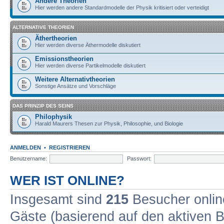
Andere Theorien
Hier werden andere Standardmodelle der Physik kritisiert oder verteidigt
ALTERNATIVE THEORIEN
Äthertheorien
Hier werden diverse Äthermodelle diskutiert
Emissionstheorien
Hier werden diverse Partikelmodelle diskutiert
Weitere Alternativtheorien
Sonstige Ansätze und Vorschläge
DAS PRINZIP DES SEINS
Philophysik
Harald Maurers Thesen zur Physik, Philosophie, und Biologie
ANMELDEN
•
REGISTRIEREN
Benutzername:
Passwort:
WER IST ONLINE?
Insgesamt sind
215
Besucher online
Gäste (basierend auf den aktiven B