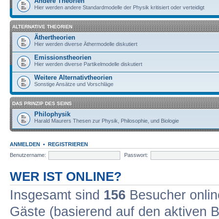
Andere Theorien
Hier werden andere Standardmodelle der Physik kritisiert oder verteidigt
ALTERNATIVE THEORIEN
Äthertheorien
Hier werden diverse Äthermodelle diskutiert
Emissionstheorien
Hier werden diverse Partikelmodelle diskutiert
Weitere Alternativtheorien
Sonstige Ansätze und Vorschläge
DAS PRINZIP DES SEINS
Philophysik
Harald Maurers Thesen zur Physik, Philosophie, und Biologie
ANMELDEN
•
REGISTRIEREN
Benutzername:
Passwort:
WER IST ONLINE?
Insgesamt sind
156
Besucher online
Gäste (basierend auf den aktiven B