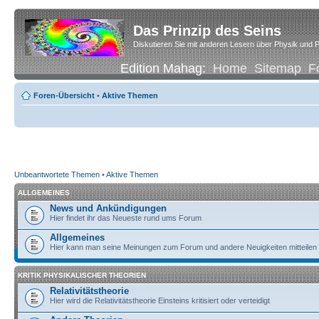
Das Prinzip des Seins
Diskutieren Sie mit anderen Lesern über Physik und P
Edition Mahag:
Home
Sitemap
F
Foren-Übersicht
•
Aktive Themen
Unbeantwortete Themen
•
Aktive Themen
ALLGEMEINES
News und Ankündigungen
Hier findet ihr das Neueste rund ums Forum
Allgemeines
Hier kann man seine Meinungen zum Forum und andere Neuigkeiten mitteilen
KRITIK PHYSIKALISCHER THEORIEN
Relativitätstheorie
Hier wird die Relativitätstheorie Einsteins kritisiert oder verteidigt