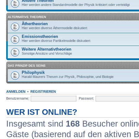
Andere Theorien
Hier werden andere Standardmodelle der Physik kritisiert oder verteidigt
ALTERNATIVE THEORIEN
Äthertheorien
Hier werden diverse Äthermodelle diskutiert
Emissionstheorien
Hier werden diverse Partikelmodelle diskutiert
Weitere Alternativtheorien
Sonstige Ansätze und Vorschläge
DAS PRINZIP DES SEINS
Philophysik
Harald Maurers Thesen zur Physik, Philosophie, und Biologie
ANMELDEN
•
REGISTRIEREN
Benutzername:
Passwort:
WER IST ONLINE?
Insgesamt sind
168
Besucher online
Gäste (basierend auf den aktiven B