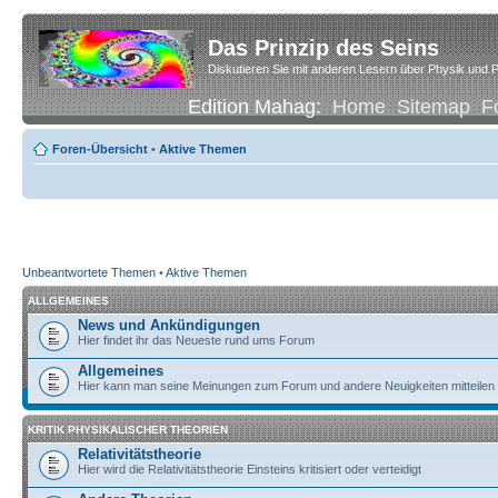
Das Prinzip des Seins
Diskutieren Sie mit anderen Lesern über Physik und P
Edition Mahag:
Home
Sitemap
F
Foren-Übersicht
•
Aktive Themen
Unbeantwortete Themen
•
Aktive Themen
ALLGEMEINES
News und Ankündigungen
Hier findet ihr das Neueste rund ums Forum
Allgemeines
Hier kann man seine Meinungen zum Forum und andere Neuigkeiten mitteilen
KRITIK PHYSIKALISCHER THEORIEN
Relativitätstheorie
Hier wird die Relativitätstheorie Einsteins kritisiert oder verteidigt