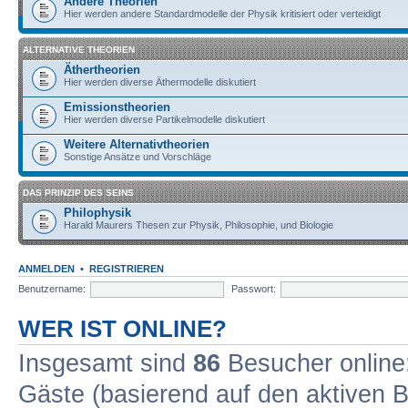
Andere Theorien
Hier werden andere Standardmodelle der Physik kritisiert oder verteidigt
ALTERNATIVE THEORIEN
Äthertheorien
Hier werden diverse Äthermodelle diskutiert
Emissionstheorien
Hier werden diverse Partikelmodelle diskutiert
Weitere Alternativtheorien
Sonstige Ansätze und Vorschläge
DAS PRINZIP DES SEINS
Philophysik
Harald Maurers Thesen zur Physik, Philosophie, und Biologie
ANMELDEN
•
REGISTRIEREN
Benutzername:
Passwort:
WER IST ONLINE?
Insgesamt sind
86
Besucher online: 
Gäste (basierend auf den aktiven B