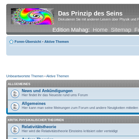
Das Prinzip des Seins
Diskutieren Sie mit anderen Lesern über Physik und P
Edition Mahag:
Home
Sitemap
F
Foren-Übersicht
•
Aktive Themen
Unbeantwortete Themen
•
Aktive Themen
ALLGEMEINES
News und Ankündigungen
Hier findet ihr das Neueste rund ums Forum
Allgemeines
Hier kann man seine Meinungen zum Forum und andere Neuigkeiten mitteilen
KRITIK PHYSIKALISCHER THEORIEN
Relativitätstheorie
Hier wird die Relativitätstheorie Einsteins kritisiert oder verteidigt